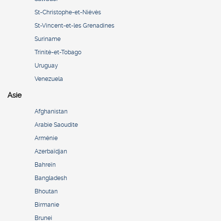
St-Christophe-et-Niévès
St-Vincent-et-les Grenadines
Suriname
Trinité-et-Tobago
Uruguay
Venezuela
Asie
Afghanistan
Arabie Saoudite
Arménie
Azerbaïdjan
Bahreïn
Bangladesh
Bhoutan
Birmanie
Brunei