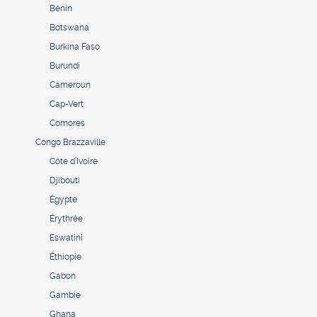
Bénin
Botswana
Burkina Faso
Burundi
Cameroun
Cap-Vert
Comores
Congo Brazzaville
Côte d’Ivoire
Djibouti
Égypte
Érythrée
Eswatini
Éthiopie
Gabon
Gambie
Ghana