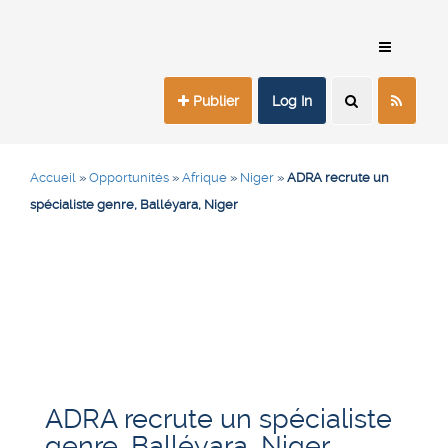
Publier
Log In
Accueil
»
Opportunités
»
Afrique
»
Niger
»
ADRA recrute un
spécialiste genre, Balléyara, Niger
ADRA recrute un spécialiste
genre, Balléyara, Niger