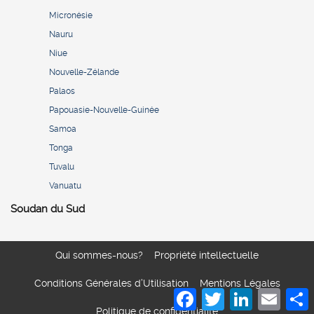
Micronésie
Nauru
Niue
Nouvelle-Zélande
Palaos
Papouasie-Nouvelle-Guinée
Samoa
Tonga
Tuvalu
Vanuatu
Soudan du Sud
Qui sommes-nous?
Propriété intellectuelle
Conditions Générales d’Utilisation
Mentions Légales
Facebook
Twitter
LinkedIn
Email
S
Politique de confidentialité