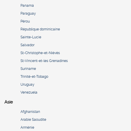
Panamá
Paraguay
Pérou
République dominicaine
Sainte-Lucie
Salvador
St-Christophe-et-Niévès
St-Vincent-et-les Grenadines
Suriname
Trinité-et-Tobago
Uruguay
Venezuela
Asie
Afghanistan
Arabie Saoudite
Arménie