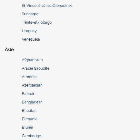
St-Vincent-et-les Grenadines
Suriname
Trinité-et-Tobago
Uruguay
Venezuela
Asie
Afghanistan
Arabie Saoudite
Arménie
Azerbaïdjan
Bahreïn
Bangladesh
Bhoutan
Birmanie
Brunei
Cambodge