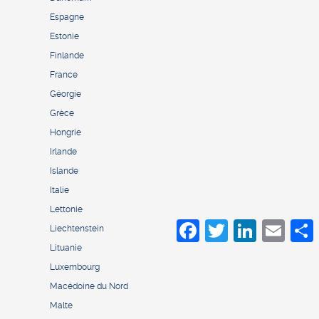
Espagne
Estonie
Finlande
France
Géorgie
Grèce
Hongrie
Irlande
Islande
Italie
Lettonie
Facebook
Twitter
LinkedIn
Email
S
Liechtenstein
Lituanie
Luxembourg
Macédoine du Nord
Malte