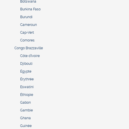
Botswana
Burkina Faso
Burundi
Cameroun
Cap-Vert
Comores
Congo Brazzaville
Côte d’Ivoire
Djibouti
Égypte
Érythrée
Eswatini
Éthiopie
Gabon
Gambie
Ghana
Guinée