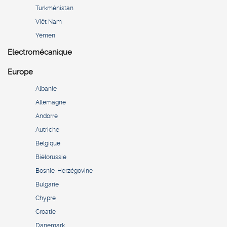
Turkménistan
Viêt Nam
Yémen
Electromécanique
Europe
Albanie
Allemagne
Andorre
Autriche
Belgique
Biélorussie
Bosnie-Herzégovine
Bulgarie
Chypre
Croatie
Danemark