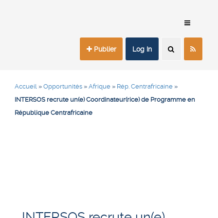
Publier
Log In
Accueil
»
Opportunités
»
Afrique
»
Rép. Centrafricaine
»
INTERSOS recrute un(e) Coordinateur(rice) de Programme en
République Centrafricaine
INTERSOS recrute un(e)