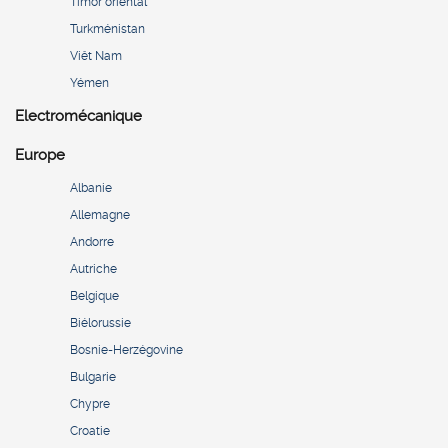
Timor oriental
Turkménistan
Viêt Nam
Yémen
Electromécanique
Europe
Albanie
Allemagne
Andorre
Autriche
Belgique
Biélorussie
Bosnie-Herzégovine
Bulgarie
Chypre
Croatie