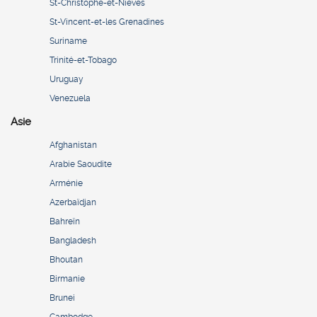
St-Christophe-et-Niévès
St-Vincent-et-les Grenadines
Suriname
Trinité-et-Tobago
Uruguay
Venezuela
Asie
Afghanistan
Arabie Saoudite
Arménie
Azerbaïdjan
Bahreïn
Bangladesh
Bhoutan
Birmanie
Brunei