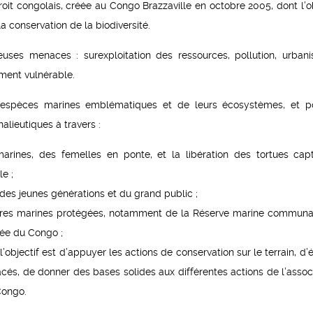
roit congolais, créée au Congo Brazzaville en octobre 2005, dont l’ob
 conservation de la biodiversité.
ses menaces : surexploitation des ressources, pollution, urbanis
ement vulnérable.
espèces marines emblématiques et de leurs écosystèmes, et p
lieutiques à travers :
arines, des femelles en ponte, et la libération des tortues cap
e ;
, des jeunes générations et du grand public ;
 d’aires marines protégées, notamment de la Réserve marine communa
gée du Congo ;
l’objectif est d’appuyer les actions de conservation sur le terrain, d’
cés, de donner des bases solides aux différentes actions de l’associ
Congo.