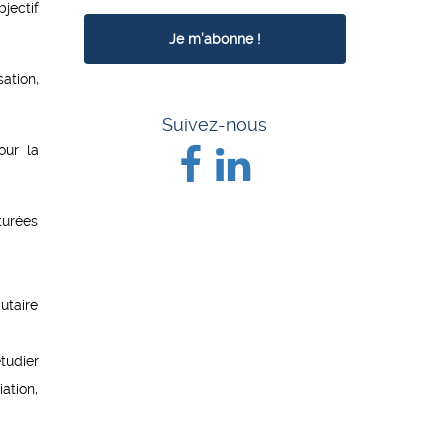
jectif
ation,
Suivez-nous
our la
turées
utaire
étudier
ation,