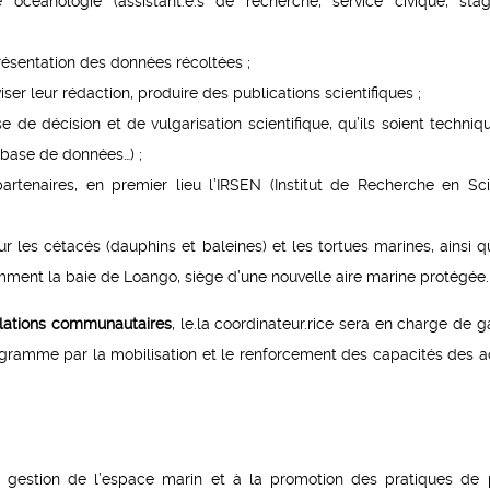
céanologie (assistant.e.s de recherche, service civique, stagi
présentation des données récoltées ;
er leur rédaction, produire des publications scientifiques ;
e de décision et de vulgarisation scientifique, qu’ils soient techniq
 base de données…) ;
partenaires, en premier lieu l’IRSEN (Institut de Recherche en Sc
 les cétacés (dauphins et baleines) et les tortues marines, ainsi q
amment la baie de Loango, siège d’une nouvelle aire marine protégée.
elations communautaires
, le.la coordinateur.rice sera en charge de g
gramme par la mobilisation et le renforcement des capacités des a
 la gestion de l’espace marin et à la promotion des pratiques de