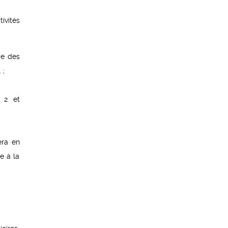
ivités
de des
 ;
 2 et
sera en
e à la