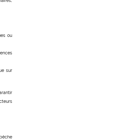
aires,
ues ou
iences
ue sur
arantir
cteurs
 pêche