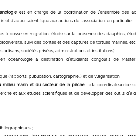
anologie
est en charge de la coordination de l’ensemble des act
 et d’appui scientifique aux actions de l’association, en particulier :
ines à bosse en migration, étude sur la présence des dauphins, étu
iodiversité, suivi des pontes et des captures de tortues marines, etc.
isans, sociétés privées, administrations et institutions) ;
n océanologie à destination d’étudiants congolais de Master
ique (rapports, publication, cartographie…) et de vulgarisation.
u milieu marin et du secteur de la pêche
, le.la coordinateur.rice 
herche et aux études scientifiques et de développer des outils d’aid
ibliographiques ;