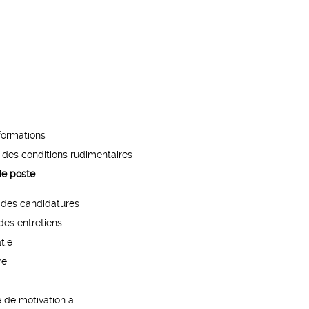
formations
ns des conditions rudimentaires
de poste
e des candidatures
des entretiens
t.e
re
 de motivation à :