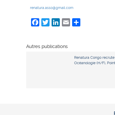
renatura.asso@gmail.com
Facebook
Twitter
LinkedIn
Email
Share
Autres publications
Renatura Congo recrute
Océanologie (H/F), Poi