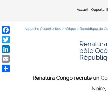
Accueil
Opportuni
Accueil
»
Opportunités
»
Afrique
»
République du C
Facebook
Renatura
Twitter
pôle Océa
Républi
LinkedIn
Email
Share
Renatura Congo recrute un
Co
Noire,