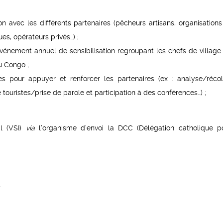
 avec les différents partenaires (pêcheurs artisans, organisations
ues, opérateurs privés…) ;
 événement annuel de sensibilisation regroupant les chefs de village 
u Congo ;
es pour appuyer et renforcer les partenaires (ex : analyse/réco
de touristes/prise de parole et participation à des conférences…) ;
al (VSI)
via
l’organisme d’envoi la DCC (Délégation catholique p
.