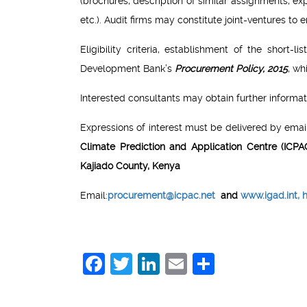
(brochures, description of similar assignments, expe
etc.). Audit firms may constitute joint-ventures to 
Eligibility criteria, establishment of the short
Development Bank’s
Procurement Policy, 2015
, wh
Interested consultants may obtain further informat
Expressions of interest must be delivered by ema
Climate Prediction and Application Centre (ICP
Kajiado County, Kenya
Email:
procurement@icpac.net
and
www.igad.int,
h
Facebook
Twitter
LinkedIn
Email
Share