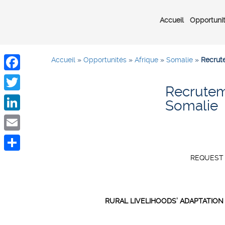
Accueil
Opportuni
Accueil
»
Opportunités
»
Afrique
»
Somalie
»
Recrut
Facebook
Recrutem
Twitter
Somalie
LinkedIn
Email
REQUEST 
Share
RURAL LIVELIHOODS’ ADAPTATION 