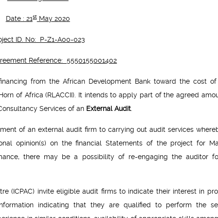
st
Date : 21
May 2020
oject ID. No: P-Z1-A00-023
greement Reference: 5550155001402
financing from the African Development Bank toward the cost of
orn of Africa (RLACCII). It intends to apply part of the agreed amou
 Consultancy Services of an
External Audit
.
tment of an external audit firm to carrying out audit services where
onal opinion(s) on the financial Statements of the project for M
mance, there may be a possibility of re-engaging the auditor f
(ICPAC) invite eligible audit firms to indicate their interest in pro
information indicating that they are qualified to perform the se