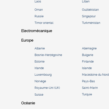
Laos
Liban
Oman
Ouzbékistan
Russie
Singapour
Timor oriental
Turkménistan
Electromécanique
Europe
Albanie
Allemagne
Bosnie-Herzégovine
Bulgarie
Estonie
Finlande
Irlande
Islande
Luxembourg
Macédoine du Nord
Norvège
Pays-Bas
Royaume-Uni (UK)
Saint-Marin
Turquie
Suisse
Océanie