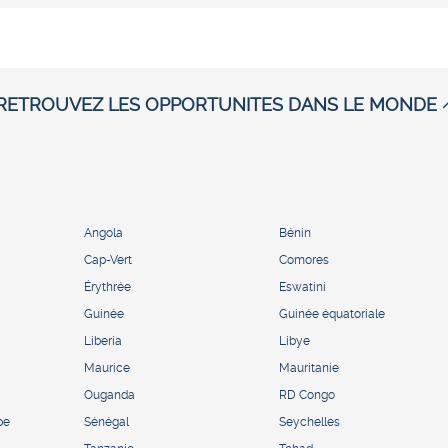
RETROUVEZ LES OPPORTUNITES DANS LE MONDE
Angola
Bénin
Cap-Vert
Comores
Érythrée
Eswatini
Guinée
Guinée équatoriale
Liberia
Libye
Maurice
Mauritanie
Ouganda
RD Congo
pe
Sénégal
Seychelles