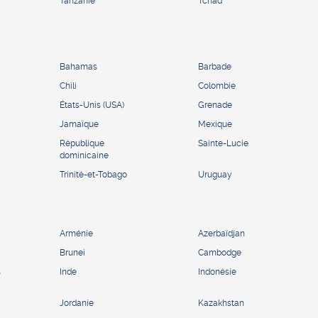
Tanzanie
Tchad
Bahamas
Barbade
Chili
Colombie
États-Unis (USA)
Grenade
Jamaïque
Mexique
République
Sainte-Lucie
dominicaine
Trinité-et-Tobago
Uruguay
Arménie
Azerbaïdjan
Brunei
Cambodge
s
Inde
Indonésie
Jordanie
Kazakhstan