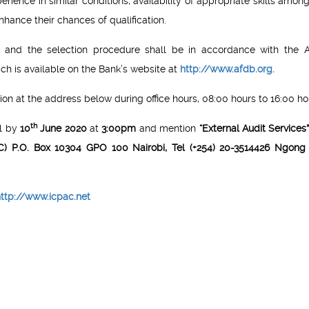
rience in similar conditions, availability of appropriate skills among
enhance their chances of qualification.
-list and the selection procedure shall be in accordance with the A
ich is available on the Bank’s website at
http://www.afdb.org.
ion at the address below during office hours, 08:00 hours to 16:00 ho
th
il by
10
June 2020
at
3:00pm
and mention
“External Audit Services
AC) P.O. Box 10304 GPO 100 Nairobi, Tel (+254) 20-3514426 Ngong
ttp://www.icpac.net