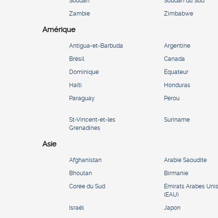
Soudan
Soudan du Sud
Zambie
Zimbabwe
Amérique
Antigua-et-Barbuda
Argentine
Brésil
Canada
Dominique
Équateur
Haïti
Honduras
Paraguay
Pérou
St-Vincent-et-les
Suriname
Grenadines
Asie
Afghanistan
Arabie Saoudite
Bhoutan
Birmanie
Corée du Sud
Émirats Arabes Uni
(EAU)
Israël
Japon