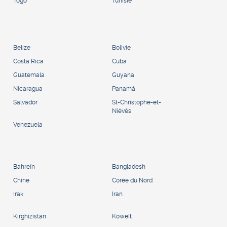
Togo
Tunisie
Belize
Bolivie
Costa Rica
Cuba
Guatemala
Guyana
Nicaragua
Panamá
Salvador
St-Christophe-et-
Niévès
Venezuela
Bahreïn
Bangladesh
Chine
Corée du Nord
Irak
Iran
Kirghizistan
Koweït