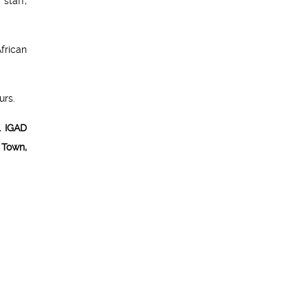
 staff,
frican
urs.
”.
IGAD
 Town,