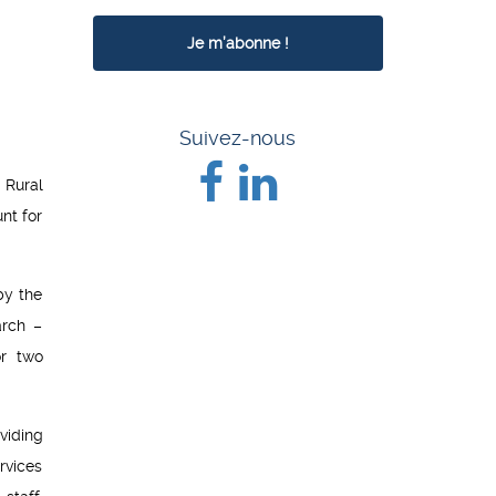
Suivez-nous
 Rural
nt for
by the
arch –
or two
viding
rvices