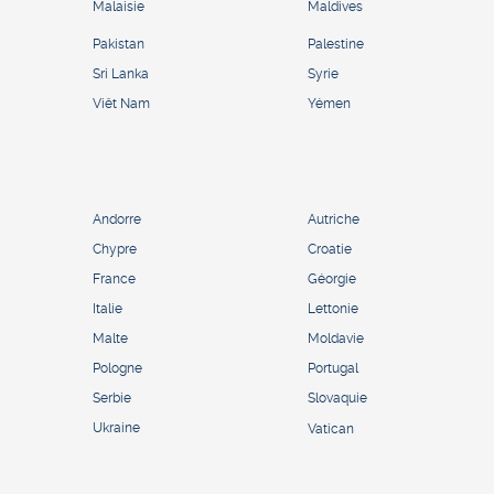
Malaisie
Maldives
Pakistan
Palestine
Sri Lanka
Syrie
Viêt Nam
Yémen
Andorre
Autriche
Chypre
Croatie
France
Géorgie
Italie
Lettonie
Malte
Moldavie
Pologne
Portugal
Serbie
Slovaquie
Ukraine
Vatican