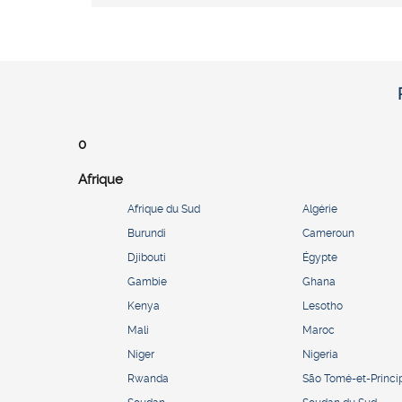
0
Afrique
Afrique du Sud
Algérie
Burundi
Cameroun
Djibouti
Égypte
Gambie
Ghana
Kenya
Lesotho
Mali
Maroc
Niger
Nigeria
Rwanda
São Tomé-et-Princi