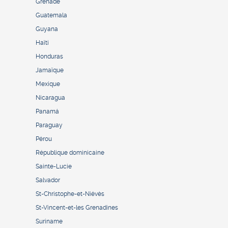
Grenade
Guatemala
Guyana
Haïti
Honduras
Jamaïque
Mexique
Nicaragua
Panamá
Paraguay
Pérou
République dominicaine
Sainte-Lucie
Salvador
St-Christophe-et-Niévès
St-Vincent-et-les Grenadines
Suriname