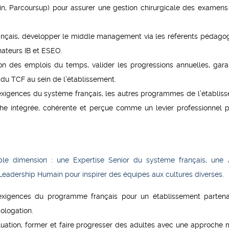
orin, Parcoursup) pour assurer une gestion chirurgicale des examens
rançais, développer le middle management via les référents pédago
nateurs IB et ESEO.
ion des emplois du temps, valider les progressions annuelles, garan
 du TCF au sein de l’établissement.
s exigences du système français, les autres programmes de l’établis
che intégrée, cohérente et perçue comme un levier professionnel p
le dimension : une Expertise Senior du système français, une A
Leadership Humain pour inspirer des équipes aux cultures diverses.
exigences du programme français pour un établissement partena
ologation.
uation, former et faire progresser des adultes avec une approche 