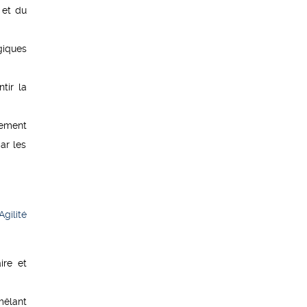
 et du
giques
tir la
sement
ar les
gilité
ire et
mêlant