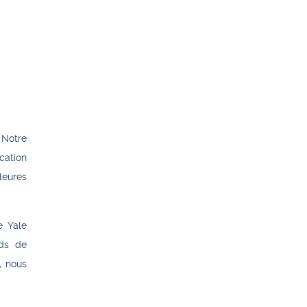
 Notre
cation
leures
e Yale
nds de
, nous