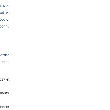
ission
out en
ool of
econnu
ertise
ide et
027 et
nants,
Monde,