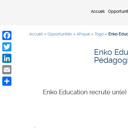
Accueil
Opportuni
Accueil
»
Opportunités
»
Afrique
»
Togo
»
Enko Educ
Facebook
Enko Edu
Twitter
Pédagogi
LinkedIn
Email
Share
Enko Education recrute un(e