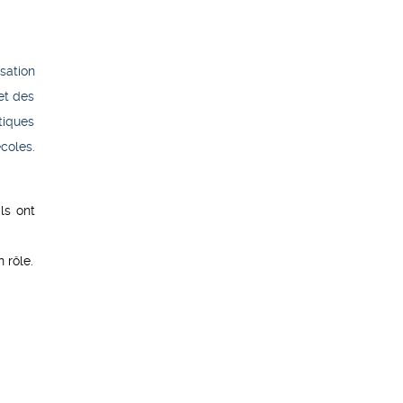
sation
et des
tiques
coles.
ls ont
 rôle.