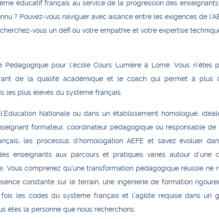
tème éducatif français au service de la progression des enseignants
onnu ?
Pouvez-vous naviguer avec aisance entre les exigences de l’A
echerchez-vous un défi où votre empathie et votre expertise techniqu
le Pédagogique
pour l’école Cours Lumière à Lomé. Vous n’êtes 
rant de la qualité académique et le coach
qui permet à plus 
s les plus élevés du système français.
 l’Éducation Nationale
ou dans un établissement homologué, idéa
nseignant formateur, coordinateur pédagogique ou responsable de 
ançais, les processus d’homologation AEFE et savez évoluer da
es enseignants aux parcours et pratiques variés autour d’une c
e. Vous comprenez qu’une transformation pédagogique réussie ne 
sence constante sur le terrain, une ingénierie de formation rigoure
a fois les codes du système français et l’agilité requise dans un 
vous êtes la personne que nous recherchons.