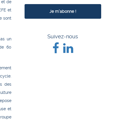
 et de
EFE et
e sont
Suivez-nous
pas un
de 60
lement
cycle.
ns des
ulture
repose
use et
groupe