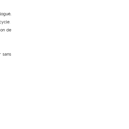
logué,
cycle.
ion de
r sans