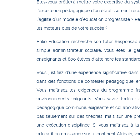
Êtes-vous prêt(e) à mettre votre expertise du sys
l’excellence pédagogique d’un établissement rec
l’agilité d’un modèle d’éducation progressiste ? R
les moteurs clés de votre succès ?
Enko Education recherche son futur
Responsab
simple administrateur scolaire, vous êtes
le
ga
enseignants et 800 élèves d’atteindre les standard
Vous justifiez d’une
expérience significative dans
dans des fonctions de conseiller pédagogique, e
Vous maîtrisez les exigences du programme fr
environnements exigeants. Vous savez fédérer d
pédagogique commune, exigeante et collaborativ
pas seulement sur des théories, mais sur une pré
une exécution disciplinée. Si vous maîtrisez à l
éducatif en croissance sur le continent Africain, 