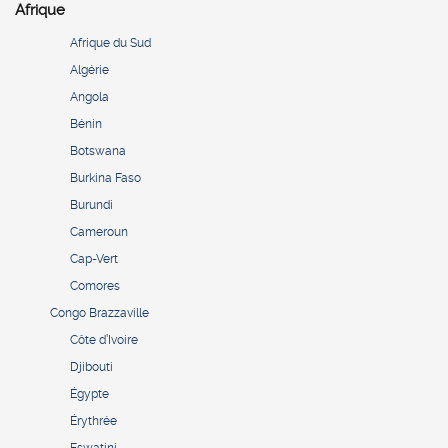
Afrique
Afrique du Sud
Algérie
Angola
Bénin
Botswana
Burkina Faso
Burundi
Cameroun
Cap-Vert
Comores
Congo Brazzaville
Côte d’Ivoire
Djibouti
Égypte
Érythrée
Eswatini