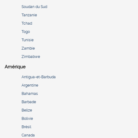
Soudan du Sud
Tanzanie
Tchad
Togo
Tunisie
Zambie
Zimbabwe
Amérique
Antigua-et-Barbuda
Argentine
Bahamas
Barbade
Belize
Bolivie
Brésil
Canada