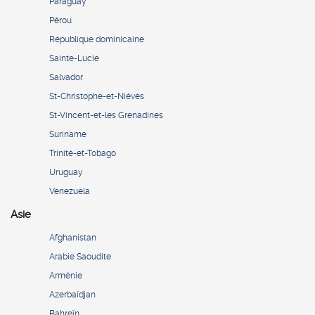
Paraguay
Pérou
République dominicaine
Sainte-Lucie
Salvador
St-Christophe-et-Niévès
St-Vincent-et-les Grenadines
Suriname
Trinité-et-Tobago
Uruguay
Venezuela
Asie
Afghanistan
Arabie Saoudite
Arménie
Azerbaïdjan
Bahreïn