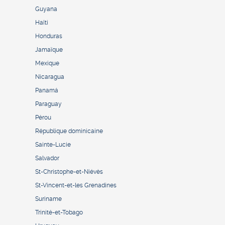
Guyana
Haïti
Honduras
Jamaïque
Mexique
Nicaragua
Panamá
Paraguay
Pérou
République dominicaine
Sainte-Lucie
Salvador
St-Christophe-et-Niévès
St-Vincent-et-les Grenadines
Suriname
Trinité-et-Tobago