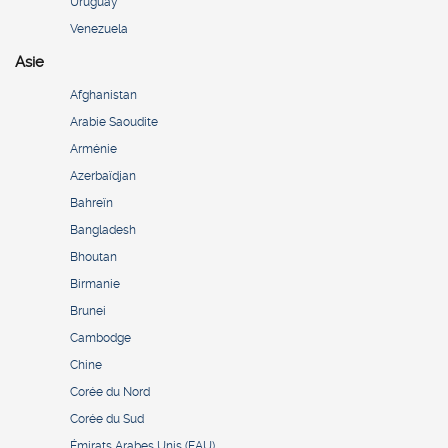
Uruguay
Venezuela
Asie
Afghanistan
Arabie Saoudite
Arménie
Azerbaïdjan
Bahreïn
Bangladesh
Bhoutan
Birmanie
Brunei
Cambodge
Chine
Corée du Nord
Corée du Sud
Émirats Arabes Unis (EAU)