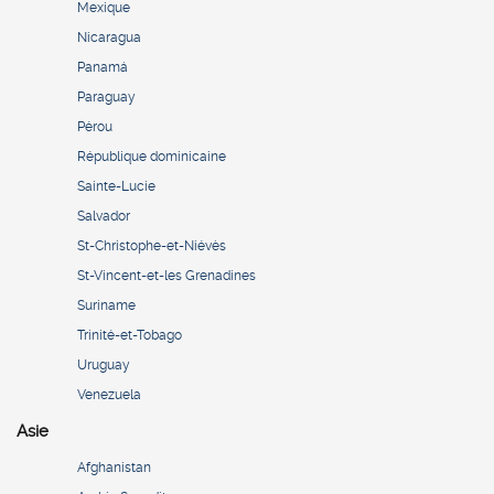
Mexique
Nicaragua
Panamá
Paraguay
Pérou
République dominicaine
Sainte-Lucie
Salvador
St-Christophe-et-Niévès
St-Vincent-et-les Grenadines
Suriname
Trinité-et-Tobago
Uruguay
Venezuela
Asie
Afghanistan