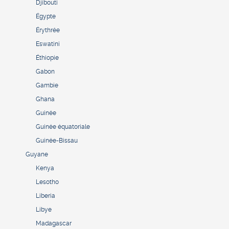
Djibouti
Égypte
Érythrée
Eswatini
Éthiopie
Gabon
Gambie
Ghana
Guinée
Guinée équatoriale
Guinée-Bissau
Guyane
Kenya
Lesotho
Liberia
Libye
Madagascar