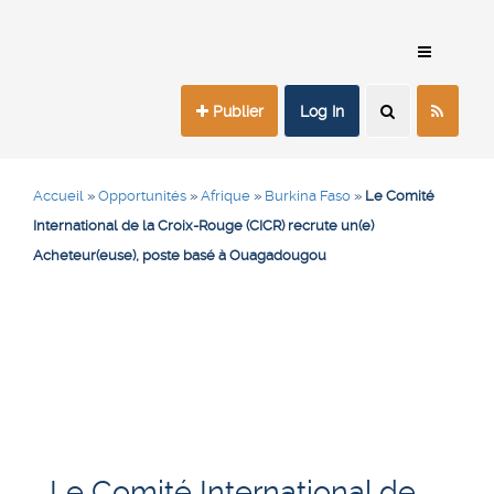
Publier
Log In
Accueil
»
Opportunités
»
Afrique
»
Burkina Faso
»
Le Comité
International de la Croix-Rouge (CICR) recrute un(e)
Acheteur(euse), poste basé à Ouagadougou
Le Comité International de