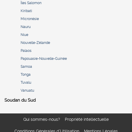
Îles Salomon
Kiribati
Micronésie
Nauru
Niue
Nouvelle-Zélande
Palaos
Papouasie-Nouvelle-Guinée
Samoa
Tonga
Tuvalu
Vanuatu
Soudan du Sud
Qui sommes-nous?
Propriété intellectuelle
Conditions Générales d’Utilisation
Mentions Légales