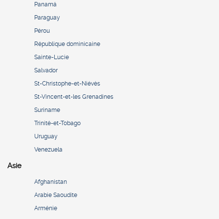
Panamá
Paraguay
Pérou
République dominicaine
Sainte-Lucie
Salvador
St-Christophe-et-Niévès
St-Vincent-et-les Grenadines
Suriname
Trinité-et-Tobago
Uruguay
Venezuela
Asie
Afghanistan
Arabie Saoudite
Arménie