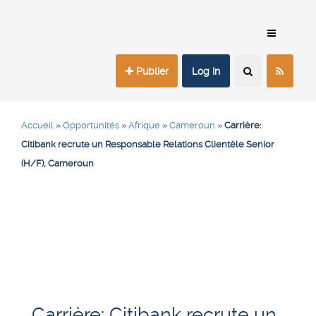
Publier
Log In
Accueil
»
Opportunités
»
Afrique
»
Cameroun
»
Carrière:
Citibank recrute un Responsable Relations Clientèle Senior
(H/F), Cameroun
Carrière: Citibank recrute un