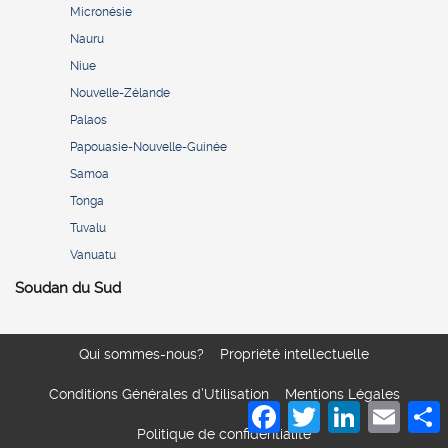
Micronésie
Nauru
Niue
Nouvelle-Zélande
Palaos
Papouasie-Nouvelle-Guinée
Samoa
Tonga
Tuvalu
Vanuatu
Soudan du Sud
Qui sommes-nous?
Propriété intellectuelle
Conditions Générales d’Utilisation
Mentions Légales
Facebook
Twitter
LinkedIn
Email
S
Politique de confidentialité