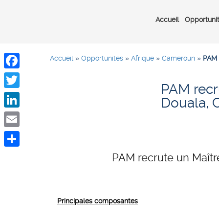
Accueil
Opportuni
Accueil
»
Opportunités
»
Afrique
»
Cameroun
»
PAM 
Facebook
PAM recr
Twitter
Douala,
LinkedIn
Email
Share
PAM recrute un Maît
Principales composantes