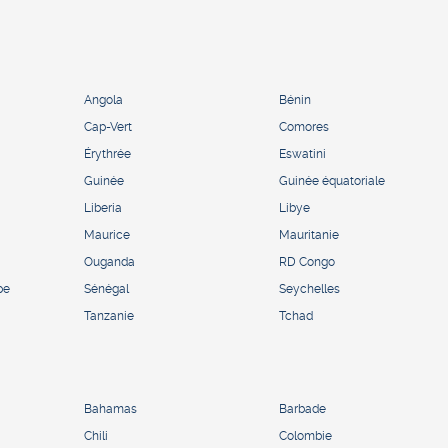
Angola
Bénin
Cap-Vert
Comores
Érythrée
Eswatini
Guinée
Guinée équatoriale
Liberia
Libye
Maurice
Mauritanie
Ouganda
RD Congo
pe
Sénégal
Seychelles
Tanzanie
Tchad
Bahamas
Barbade
Chili
Colombie