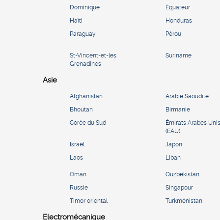
Dominique
Équateur
Haïti
Honduras
Paraguay
Pérou
St-Vincent-et-les
Suriname
Grenadines
Asie
Afghanistan
Arabie Saoudite
Bhoutan
Birmanie
Corée du Sud
Émirats Arabes Uni
(EAU)
Israël
Japon
Laos
Liban
Oman
Ouzbékistan
Russie
Singapour
Timor oriental
Turkménistan
Electromécanique