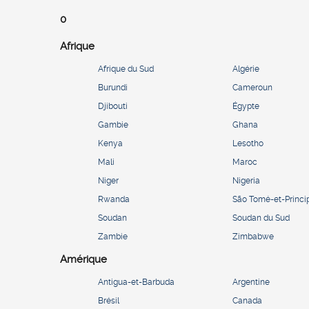
0
Afrique
Afrique du Sud
Algérie
Burundi
Cameroun
Djibouti
Égypte
Gambie
Ghana
Kenya
Lesotho
Mali
Maroc
Niger
Nigeria
Rwanda
São Tomé-et-Princi
Soudan
Soudan du Sud
Zambie
Zimbabwe
Amérique
Antigua-et-Barbuda
Argentine
Brésil
Canada