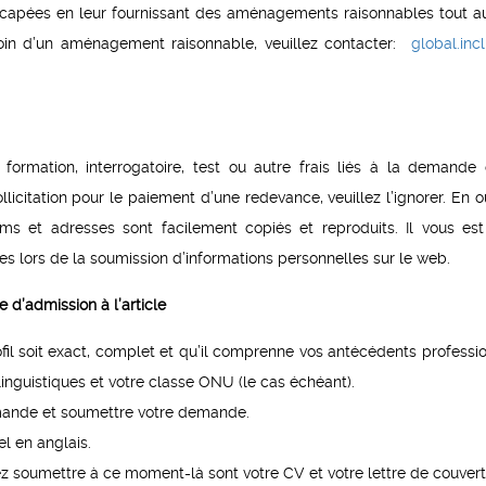
icapées en leur fournissant des aménagements raisonnables tout a
oin d’un aménagement raisonnable, veuillez contacter:
global.inc
ormation, interrogatoire, test ou autre frais liés à la demande
citation pour le paiement d’une redevance, veuillez l’ignorer. En out
s et adresses sont facilement copiés et reproduits. Il vous es
s lors de la soumission d’informations personnelles sur le web.
’admission à l’article
 soit exact, complet et qu’il comprenne vos antécédents professio
linguistiques et votre classe ONU (le cas échéant).
 demande et soumettre votre demande.
l en anglais.
z soumettre à ce moment-là sont votre CV et votre lettre de couvert