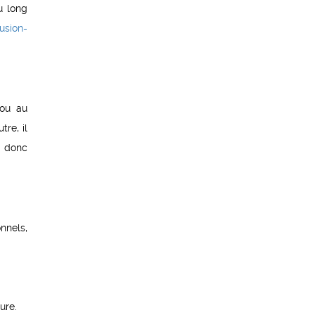
u long
lusion-
 ou au
re, il
t donc
nnels,
ure.