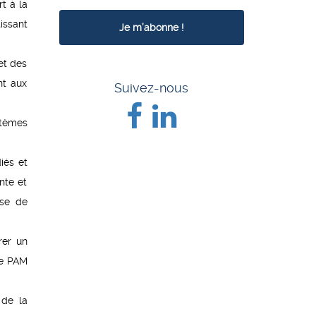
t à la
issant
et des
nt aux
Suivez-nous
stèmes
iés et
nte et
ise de
rer un
le PAM
 de la