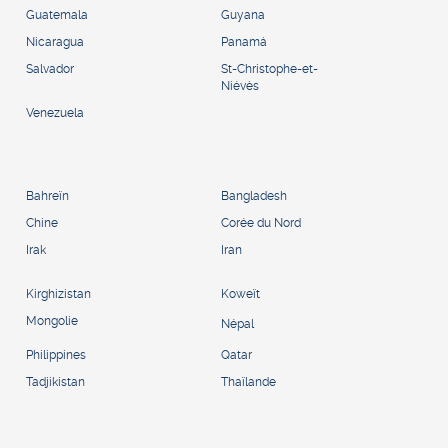
Guatemala
Guyana
Nicaragua
Panamá
Salvador
St-Christophe-et-
Niévès
Venezuela
Bahreïn
Bangladesh
Chine
Corée du Nord
Irak
Iran
Kirghizistan
Koweït
Mongolie
Népal
Philippines
Qatar
Tadjikistan
Thaïlande