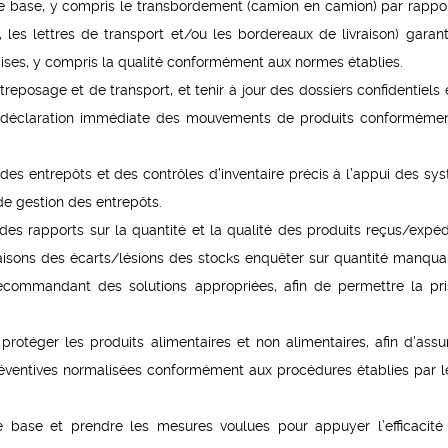
e base, y compris le transbordement (camion en camion) par rappor
 les lettres de transport et/ou les bordereaux de livraison) garant
ses, y compris la qualité conformément aux normes établies.
reposage et de transport, et tenir à jour des dossiers confidentiels 
ne déclaration immédiate des mouvements de produits conforméme
des entrepôts et des contrôles d’inventaire précis à l’appui des sy
e gestion des entrepôts.
 des rapports sur la quantité et la qualité des produits reçus/expéd
aisons des écarts/lésions des stocks enquêter sur quantité manqua
 recommandant des solutions appropriées, afin de permettre la pr
otéger les produits alimentaires et non alimentaires, afin d’assu
réventives normalisées conformément aux procédures établies par 
 de base et prendre les mesures voulues pour appuyer l’efficacité