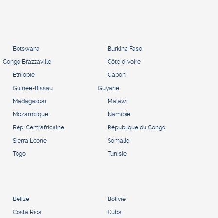
Botswana
Burkina Faso
Congo Brazzaville
Côte d’Ivoire
Éthiopie
Gabon
Guinée-Bissau
Guyane
Madagascar
Malawi
Mozambique
Namibie
Rép. Centrafricaine
République du Congo
Sierra Leone
Somalie
Togo
Tunisie
Belize
Bolivie
Costa Rica
Cuba