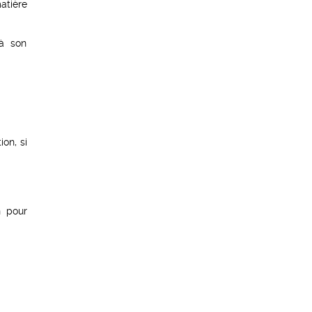
atière
 à son
on, si
n pour