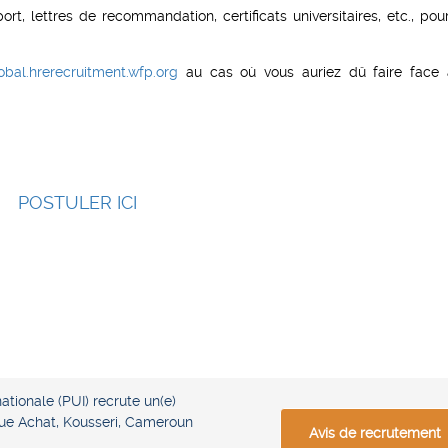
, lettres de recommandation, certificats universitaires, etc., pour
obal.hrerecruitment.wfp.org
au cas où vous auriez dû faire face
POSTULER ICI
tionale (PUI) recrute un(e)
que Achat, Kousseri, Cameroun
Avis de recrutement