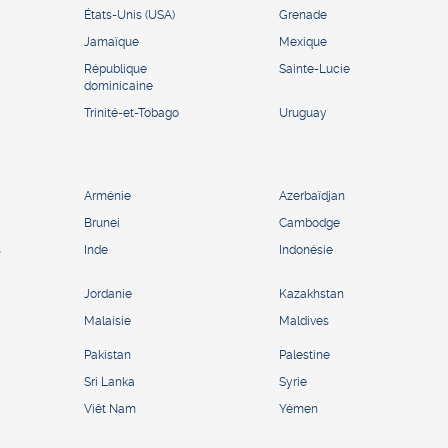
États-Unis (USA)
Grenade
Jamaïque
Mexique
République
Sainte-Lucie
dominicaine
Trinité-et-Tobago
Uruguay
Arménie
Azerbaïdjan
Brunei
Cambodge
s
Inde
Indonésie
Jordanie
Kazakhstan
Malaisie
Maldives
Pakistan
Palestine
Sri Lanka
Syrie
Viêt Nam
Yémen