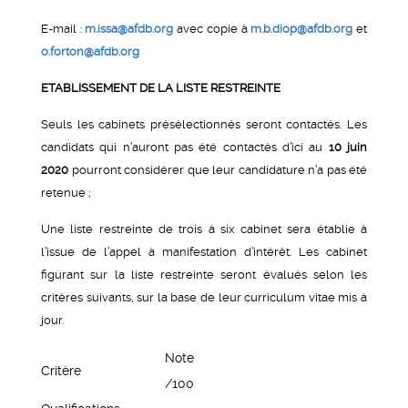
E-mail :
m.issa@afdb.org
avec copie à
m.b.diop@afdb.org
et
o.forton@afdb.org
ETABLISSEMENT DE LA LISTE RESTREINTE
Seuls les cabinets présélectionnés seront contactés. Les
candidats qui n’auront pas été contactés d’ici au
10 juin
2020
pourront considérer que leur candidature n’a pas été
retenue ;
Une liste restreinte de trois à six cabinet sera établie à
l’issue de l’appel à manifestation d’intérêt. Les cabinet
figurant sur la liste restreinte seront évalués selon les
critères suivants, sur la base de leur curriculum vitae mis à
jour.
Note
Critère
/100