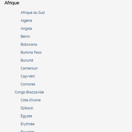
Afrique
Afrique du Sud
Algérie
Angola
Bénin
Botswana
Burkina Faso
Burundi
Cameroun
Cap-Vert
Comores
Congo Brazzaville
Côte d’Ivoire
Djibouti
Égypte
Érythrée
Eswatini