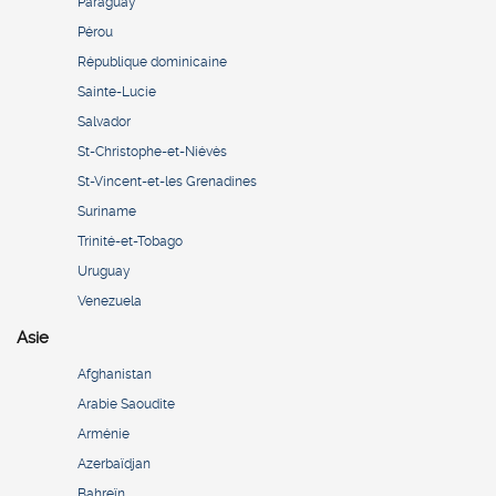
Paraguay
Pérou
République dominicaine
Sainte-Lucie
Salvador
St-Christophe-et-Niévès
St-Vincent-et-les Grenadines
Suriname
Trinité-et-Tobago
Uruguay
Venezuela
Asie
Afghanistan
Arabie Saoudite
Arménie
Azerbaïdjan
Bahreïn