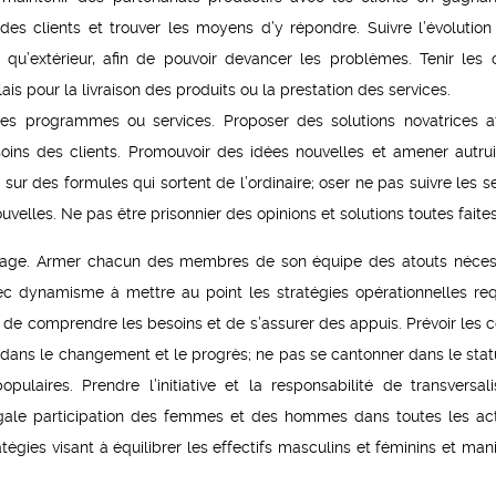
 des clients et trouver les moyens d’y répondre. Suivre l’évolution
ur qu’extérieur, afin de pouvoir devancer les problèmes. Tenir les c
is pour la livraison des produits ou la prestation des services.
 les programmes ou services. Proposer des solutions novatrices a
ins des clients. Promouvoir des idées nouvelles et amener autrui
sur des formules qui sortent de l’ordinaire; oser ne pas suivre les se
velles. Ne pas être prisonnier des opinions et solutions toutes faites
urage. Armer chacun des membres de son équipe des atouts néces
vec dynamisme à mettre au point les stratégies opérationnelles req
in de comprendre les besoins et de s’assurer des appuis. Prévoir les c
ir dans le changement et le progrès; ne pas se cantonner dans le stat
laires. Prendre l’initiative et la responsabilité de transversali
le participation des femmes et des hommes dans toutes les acti
égies visant à équilibrer les effectifs masculins et féminins et mani