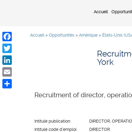
Accueil
Opportuni
Accueil
»
Opportunités
»
Amérique
»
États-Unis (US
Facebook
Recruitme
Twitter
York
LinkedIn
Email
Share
Recruitment of director, operati
Intitulé publication:
DIRECTOR, OPERATIO
Intitulé code d’emploi:
DIRECTOR