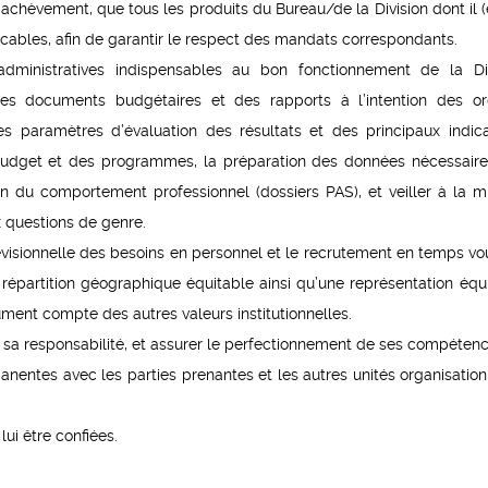
achèvement, que tous les produits du Bureau/de la Division dont il (e
cables, afin de garantir le respect des mandats correspondants.
ministratives indispensables au bon fonctionnement de la Div
es documents budgétaires et des rapports à l’intention des o
des paramètres d’évaluation des résultats et des principaux indica
 budget et des programmes, la préparation des données nécessaire
ion du comportement professionnel (dossiers PAS), et veiller à la m
 questions de genre.
évisionnelle des besoins en personnel et le recrutement en temps vo
 répartition géographique équitable ainsi qu’une représentation équi
ûment compte des autres valeurs institutionnelles.
 sa responsabilité, et assurer le perfectionnement de ses compétenc
manentes avec les parties prenantes et les autres unités organisation
ui être confiées.