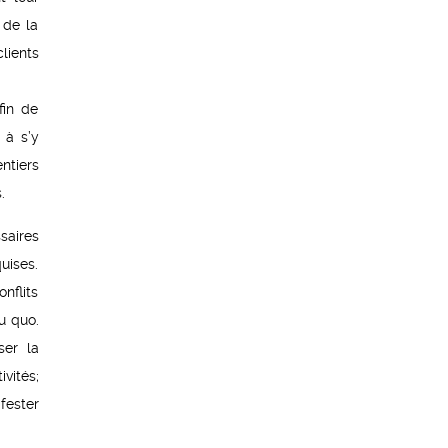
 de la
lients
fin de
 à s’y
ntiers
.
saires
uises.
onflits
u quo.
ser la
vités;
fester