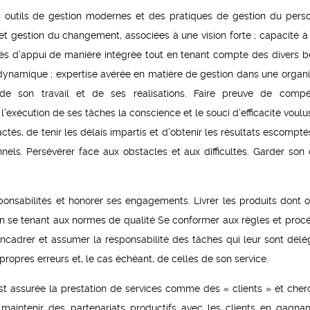
 outils de gestion modernes et des pratiques de gestion du perso
et gestion du changement, associées à une vision forte ; capacité à 
tés d’appui de manière intégrée tout en tenant compte des divers b
 dynamique ; expertise avérée en matière de gestion dans une organi
rté de son travail et de ses réalisations. Faire preuve de comp
 l’exécution de ses tâches la conscience et le souci d’efficacité voul
s, de tenir les délais impartis et d’obtenir les résultats escomptés
nels. Persévérer face aux obstacles et aux difficultés. Garder son
ponsabilités et honorer ses engagements. Livrer les produits dont o
 en se tenant aux normes de qualité Se conformer aux règles et proc
encadrer et assumer la responsabilité des tâches qui leur sont délé
ropres erreurs et, le cas échéant, de celles de son service.
est assurée la prestation de services comme des « clients » et cher
 maintenir des partenariats productifs avec les clients en gagnan