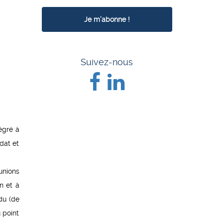
Suivez-nous
tégré à
dat et
unions
n et à
du (de
 point