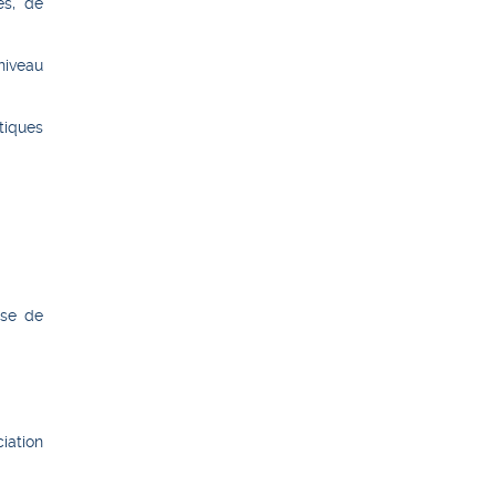
es, de
niveau
tiques
ise de
ciation