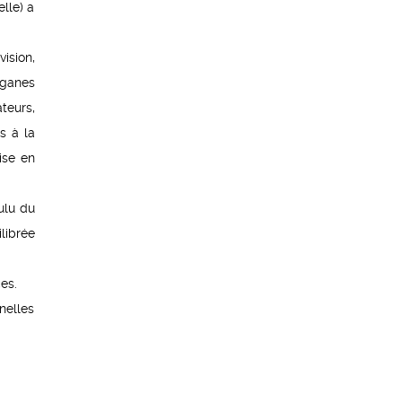
lle) a
ision,
rganes
teurs,
s à la
ise en
ulu du
librée
es.
nelles