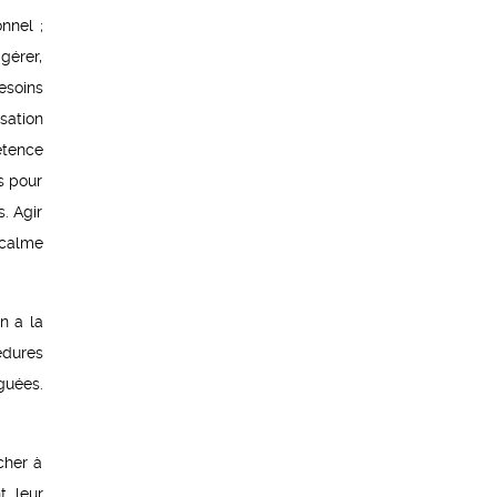
nnel ;
gérer,
esoins
sation
étence
us pour
. Agir
 calme
n a la
édures
guées.
cher à
t leur