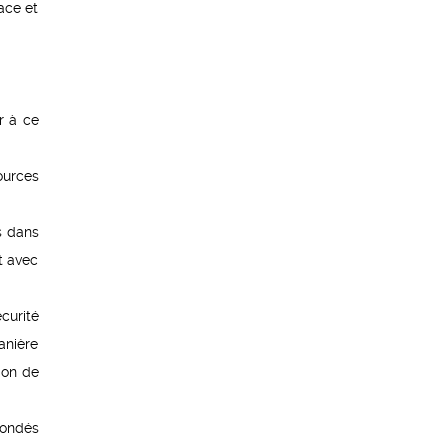
ace et
r à ce
ources
s dans
t avec
curité
anière
ion de
 fondés