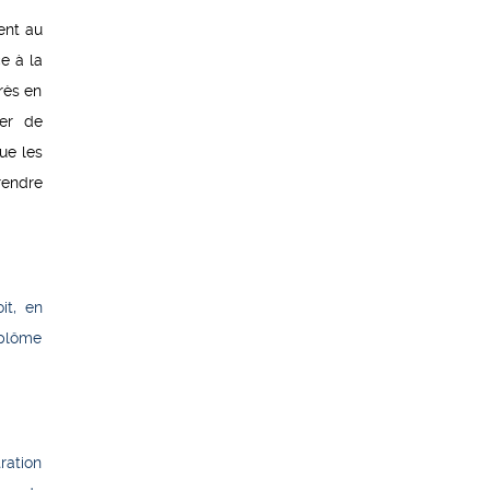
ent au
e à la
rès en
ler de
ue les
rendre
it, en
iplôme
ration