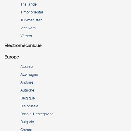
Thaïlande
Timor oriental
Turkménistan
Viêt Nam
Yémen
Electromécanique
Europe
Albanie
Allemagne
Andorre
Autriche
Belgique
Biélorussie
Bosnie-Herzégovine
Bulgarie
Chypre