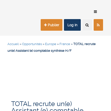
Publier
Log In
Accueil
»
Opportunités
»
Europe
»
France
»
TOTAL recrute
un(e) Assistant (e) comptable synthèse H/F
TOTAL recrute un(e)
Assistant (e) comptable