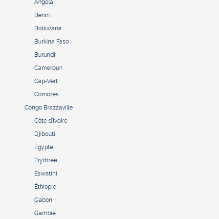
Angola
Bénin
Botswana
Burkina Faso
Burundi
Cameroun
Cap-Vert
Comores
Congo Brazzaville
Côte d’Ivoire
Djibouti
Égypte
Érythrée
Eswatini
Éthiopie
Gabon
Gambie