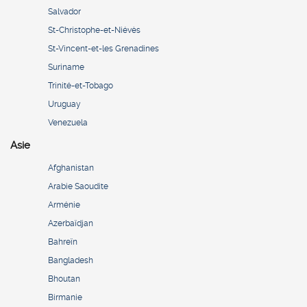
Salvador
St-Christophe-et-Niévès
St-Vincent-et-les Grenadines
Suriname
Trinité-et-Tobago
Uruguay
Venezuela
Asie
Afghanistan
Arabie Saoudite
Arménie
Azerbaïdjan
Bahreïn
Bangladesh
Bhoutan
Birmanie