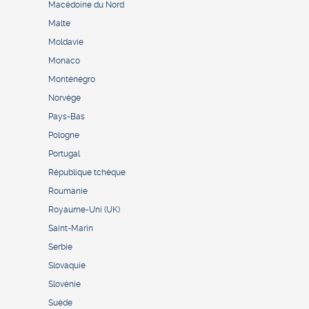
Macédoine du Nord
Malte
Moldavie
Monaco
Monténégro
Norvège
Pays-Bas
Pologne
Portugal
République tchèque
Roumanie
Royaume-Uni (UK)
Saint-Marin
Serbie
Slovaquie
Slovénie
Suède