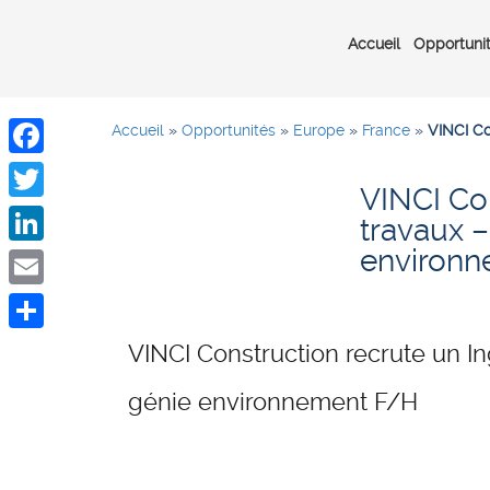
Accueil
Opportuni
Accueil
»
Opportunités
»
Europe
»
France
»
VINCI Co
Facebook
VINCI Con
Twitter
travaux –
environn
LinkedIn
Email
Share
VINCI Construction recrute un In
génie environnement F/H