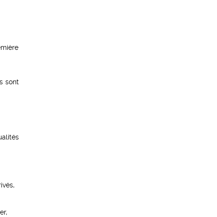
emière
s sont
alités
ivés,
er,