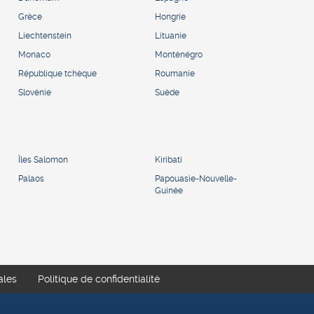
Grèce
Hongrie
Liechtenstein
Lituanie
Monaco
Monténégro
République tchèque
Roumanie
Slovénie
Suède
Îles Salomon
Kiribati
Palaos
Papouasie-Nouvelle-
Guinée
ales
Politique de confidentialité