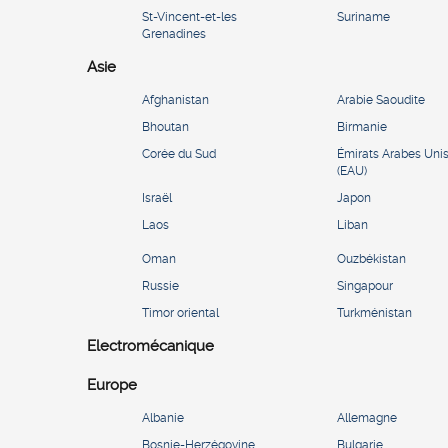
St-Vincent-et-les
Suriname
Grenadines
Asie
Afghanistan
Arabie Saoudite
Bhoutan
Birmanie
Corée du Sud
Émirats Arabes Uni
(EAU)
Israël
Japon
Laos
Liban
Oman
Ouzbékistan
Russie
Singapour
Timor oriental
Turkménistan
Electromécanique
Europe
Albanie
Allemagne
Bosnie-Herzégovine
Bulgarie