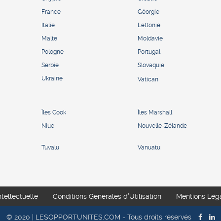
France
Géorgie
Italie
Lettonie
Malte
Moldavie
Pologne
Portugal
Serbie
Slovaquie
Ukraine
Vatican
Îles Cook
Îles Marshall
Niue
Nouvelle-Zélande
Tuvalu
Vanuatu
ntellectuelle
Conditions Générales d’Utilisation
Mentions Lég
© 2020 | LESOPPORTUNITES.COM - Tous droits réservés