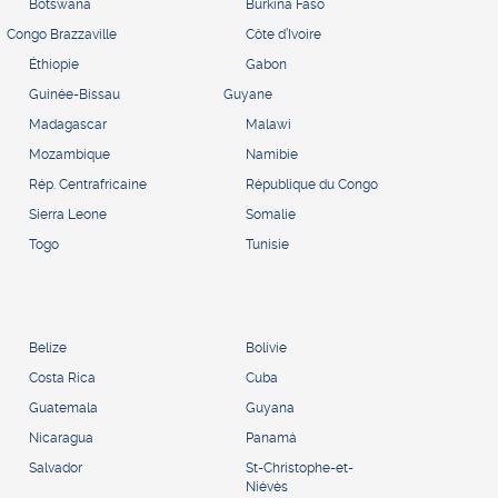
Botswana
Burkina Faso
Congo Brazzaville
Côte d’Ivoire
Éthiopie
Gabon
Guinée-Bissau
Guyane
Madagascar
Malawi
Mozambique
Namibie
Rép. Centrafricaine
République du Congo
Sierra Leone
Somalie
Togo
Tunisie
Belize
Bolivie
Costa Rica
Cuba
Guatemala
Guyana
Nicaragua
Panamá
Salvador
St-Christophe-et-
Niévès