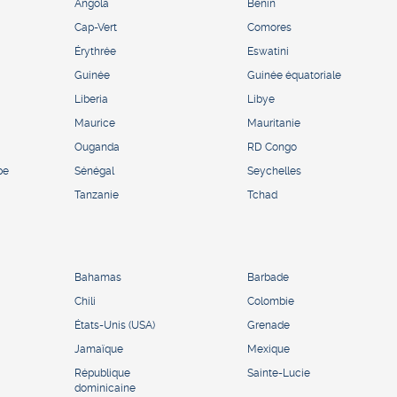
Angola
Bénin
Cap-Vert
Comores
Érythrée
Eswatini
Guinée
Guinée équatoriale
Liberia
Libye
Maurice
Mauritanie
Ouganda
RD Congo
pe
Sénégal
Seychelles
Tanzanie
Tchad
Bahamas
Barbade
Chili
Colombie
États-Unis (USA)
Grenade
Jamaïque
Mexique
République
Sainte-Lucie
dominicaine