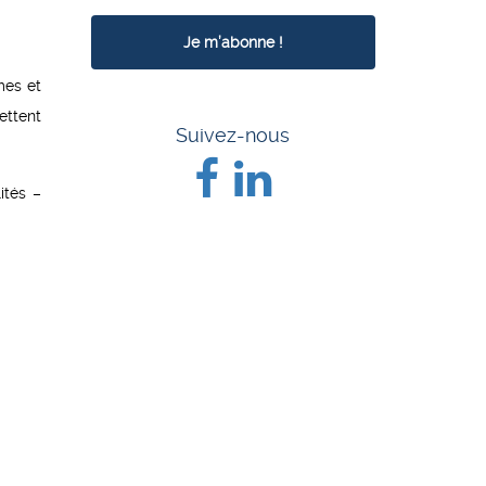
mes et
ettent
Suivez-nous
ités –