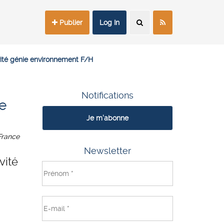
Publier
Log In
ivité génie environnement F/H
Notifications
ie
Je m'abonne
France
Newsletter
vité