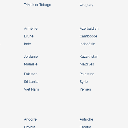
Trinité-et-Tobago
Uruguay
Arménie
Azerbaïdjan
Brunei
Cambodge
s
Inde
Indonésie
Jordanie
Kazakhstan
Malaisie
Maldives
Pakistan
Palestine
Sri Lanka
Syrie
Viêt Nam
Yémen
Andorre
Autriche
Chypre
Croatie