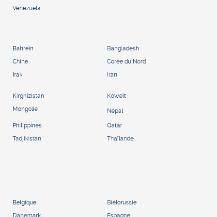
Venezuela
Bahreïn
Bangladesh
Chine
Corée du Nord
Irak
Iran
Kirghizistan
Koweït
Mongolie
Népal
Philippines
Qatar
Tadjikistan
Thaïlande
Belgique
Biélorussie
Danemark
Espagne