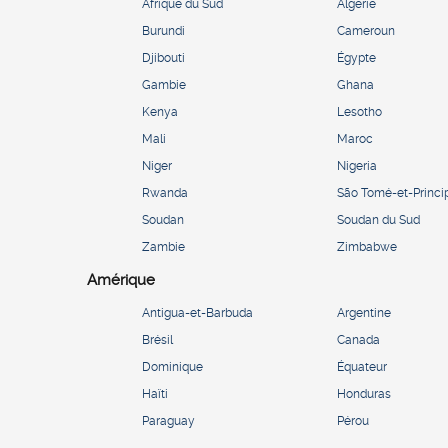
Afrique du Sud
Algérie
Burundi
Cameroun
Djibouti
Égypte
Gambie
Ghana
Kenya
Lesotho
Mali
Maroc
Niger
Nigeria
Rwanda
São Tomé-et-Princi
Soudan
Soudan du Sud
Zambie
Zimbabwe
Amérique
Antigua-et-Barbuda
Argentine
Brésil
Canada
Dominique
Équateur
Haïti
Honduras
Paraguay
Pérou