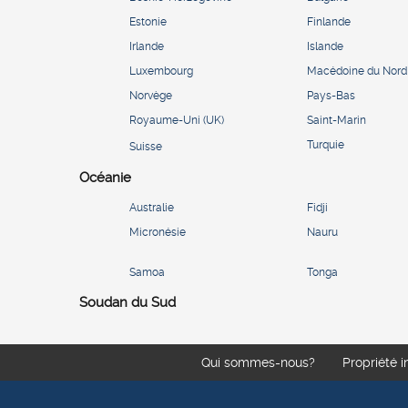
Estonie
Finlande
Irlande
Islande
Luxembourg
Macédoine du Nord
Norvège
Pays-Bas
Royaume-Uni (UK)
Saint-Marin
Turquie
Suisse
Océanie
Australie
Fidji
Micronésie
Nauru
Samoa
Tonga
Soudan du Sud
Qui sommes-nous?
Propriété i