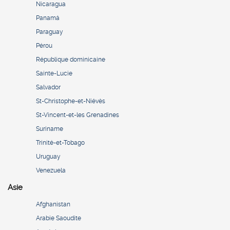
Nicaragua
Panamá
Paraguay
Pérou
République dominicaine
Sainte-Lucie
Salvador
St-Christophe-et-Niévès
St-Vincent-et-les Grenadines
Suriname
Trinité-et-Tobago
Uruguay
Venezuela
Asie
Afghanistan
Arabie Saoudite