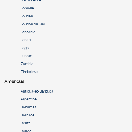
Sierra Leone
Somalie
Soudan
Soudan du Sud
Tanzanie
Tchad
Togo
Tunisie
Zambie
Zimbabwe
Amérique
Antigua-et-Barbuda
Argentine
Bahamas
Barbade
Belize
Bolivie