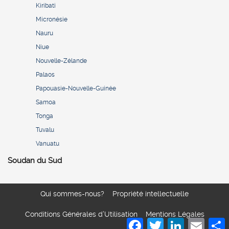
Kiribati
Micronésie
Nauru
Niue
Nouvelle-Zélande
Palaos
Papouasie-Nouvelle-Guinée
Samoa
Tonga
Tuvalu
Vanuatu
Soudan du Sud
Qui sommes-nous?
Propriété intellectuelle
Conditions Générales d’Utilisation
Mentions Légales
Facebook
Twitter
LinkedIn
Email
S