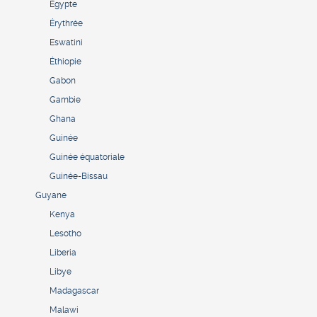
Égypte
Érythrée
Eswatini
Éthiopie
Gabon
Gambie
Ghana
Guinée
Guinée équatoriale
Guinée-Bissau
Guyane
Kenya
Lesotho
Liberia
Libye
Madagascar
Malawi