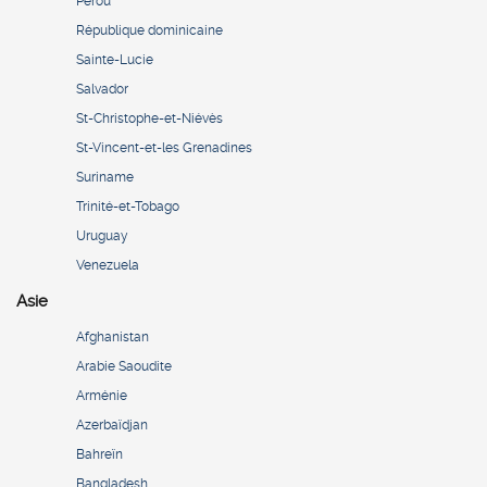
Pérou
République dominicaine
Sainte-Lucie
Salvador
St-Christophe-et-Niévès
St-Vincent-et-les Grenadines
Suriname
Trinité-et-Tobago
Uruguay
Venezuela
Asie
Afghanistan
Arabie Saoudite
Arménie
Azerbaïdjan
Bahreïn
Bangladesh