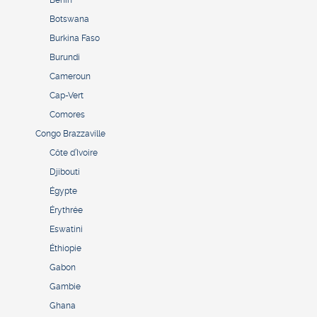
Bénin
Botswana
Burkina Faso
Burundi
Cameroun
Cap-Vert
Comores
Congo Brazzaville
Côte d’Ivoire
Djibouti
Égypte
Érythrée
Eswatini
Éthiopie
Gabon
Gambie
Ghana