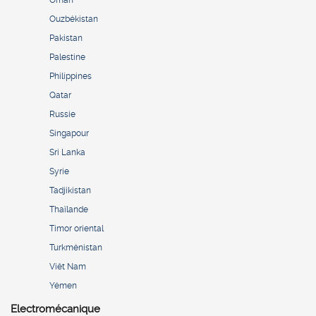
Oman
Ouzbékistan
Pakistan
Palestine
Philippines
Qatar
Russie
Singapour
Sri Lanka
Syrie
Tadjikistan
Thaïlande
Timor oriental
Turkménistan
Viêt Nam
Yémen
Electromécanique