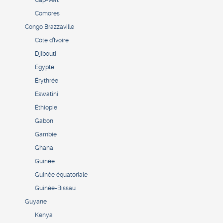
Cap-Vert
Comores
Congo Brazzaville
Côte d’Ivoire
Djibouti
Égypte
Érythrée
Eswatini
Éthiopie
Gabon
Gambie
Ghana
Guinée
Guinée équatoriale
Guinée-Bissau
Guyane
Kenya