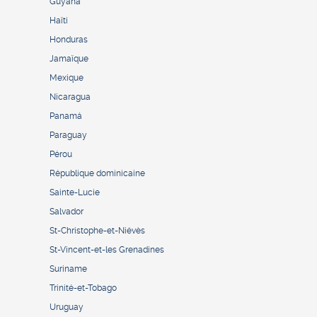
Guyana
Haïti
Honduras
Jamaïque
Mexique
Nicaragua
Panamá
Paraguay
Pérou
République dominicaine
Sainte-Lucie
Salvador
St-Christophe-et-Niévès
St-Vincent-et-les Grenadines
Suriname
Trinité-et-Tobago
Uruguay