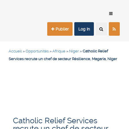
Publier
Log In
Accueil
»
Opportunités
»
Afrique
»
Niger
»
Catholic Relief
Services recrute un chef de secteur Résilience, Magaria, Niger
Catholic Relief Services
recrute un chef de secteur