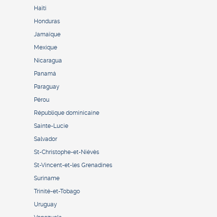
Haïti
Honduras
Jamaïque
Mexique
Nicaragua
Panamá
Paraguay
Pérou
République dominicaine
Sainte-Lucie
Salvador
St-Christophe-et-Niévès
St-Vincent-et-les Grenadines
Suriname
Trinité-et-Tobago
Uruguay