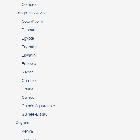
Comores
Congo Brazzaville
Côte d’Ivoire
Djibouti
Égypte
Érythrée
Eswatini
Éthiopie
Gabon
Gambie
Ghana
Guinée
Guinée équatoriale
Guinée-Bissau
Guyane
Kenya
Lesotho