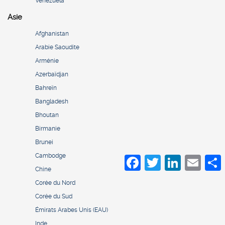
Venezuela
Asie
Afghanistan
Arabie Saoudite
Arménie
Azerbaïdjan
Bahreïn
Bangladesh
Bhoutan
Birmanie
Brunei
Cambodge
Facebook
Twitter
LinkedIn
Email
S
Chine
Corée du Nord
Corée du Sud
Émirats Arabes Unis (EAU)
Inde