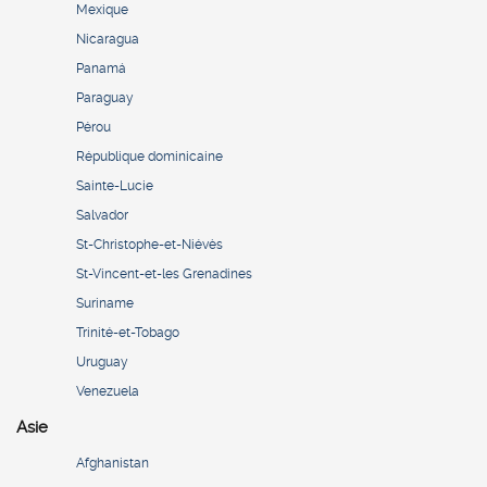
Mexique
Nicaragua
Panamá
Paraguay
Pérou
République dominicaine
Sainte-Lucie
Salvador
St-Christophe-et-Niévès
St-Vincent-et-les Grenadines
Suriname
Trinité-et-Tobago
Uruguay
Venezuela
Asie
Afghanistan