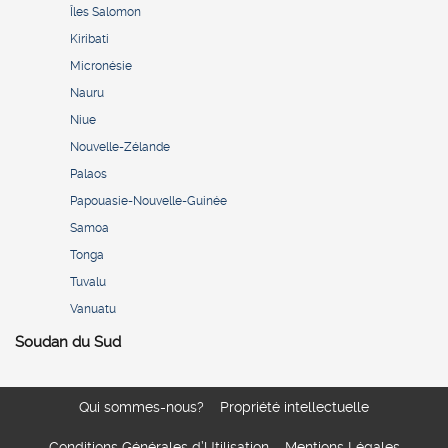
Îles Salomon
Kiribati
Micronésie
Nauru
Niue
Nouvelle-Zélande
Palaos
Papouasie-Nouvelle-Guinée
Samoa
Tonga
Tuvalu
Vanuatu
Soudan du Sud
Qui sommes-nous?
Propriété intellectuelle
Conditions Générales d’Utilisation
Mentions Légales