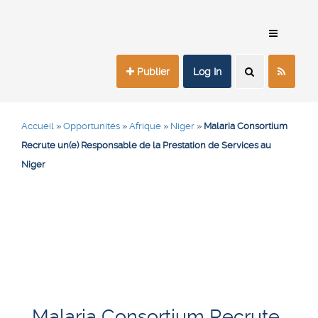
Publier
Log In
Accueil
»
Opportunités
»
Afrique
»
Niger
»
Malaria Consortium
Recrute un(e) Responsable de la Prestation de Services au
Niger
Malaria Consortium Recrute