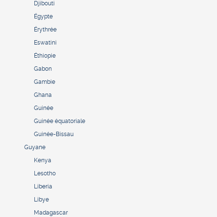
Djibouti
Égypte
Érythrée
Eswatini
Éthiopie
Gabon
Gambie
Ghana
Guinée
Guinée équatoriale
Guinée-Bissau
Guyane
Kenya
Lesotho
Liberia
Libye
Madagascar