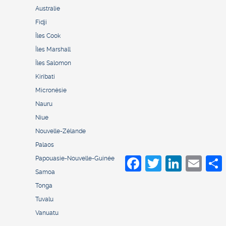
Australie
Fidji
Îles Cook
Îles Marshall
Îles Salomon
Kiribati
Micronésie
Nauru
Niue
Nouvelle-Zélande
Palaos
Papouasie-Nouvelle-Guinée
Facebook
Twitter
LinkedIn
Email
S
Samoa
Tonga
Tuvalu
Vanuatu