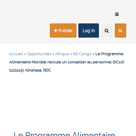
Publier
Log In
Accueil
»
Opportunités
»
Afrique
»
RD Congo
»
Le Programme
Alimentaire Mondial recrute un conseiller au personnel (SC10)
(122243), Kinshasa, RDC
Le Programme Alimentaire