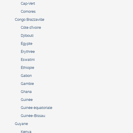
Cap-Vert
Comores
Congo Brazzaville
Côte d’Ivoire
Djibouti
Égypte
Érythrée
Eswatini
Éthiopie
Gabon
Gambie
Ghana
Guinée
Guinée équatoriale
Guinée-Bissau
Guyane
Kenya