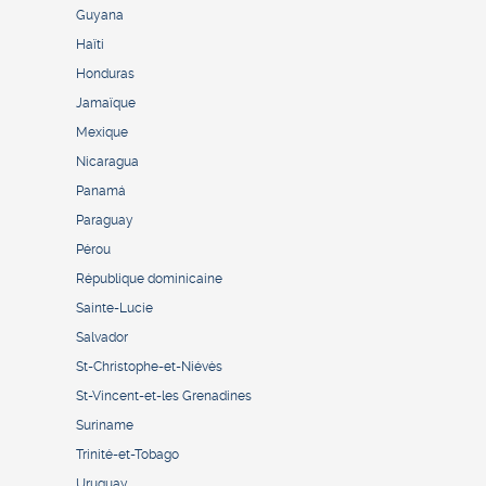
Guyana
Haïti
Honduras
Jamaïque
Mexique
Nicaragua
Panamá
Paraguay
Pérou
République dominicaine
Sainte-Lucie
Salvador
St-Christophe-et-Niévès
St-Vincent-et-les Grenadines
Suriname
Trinité-et-Tobago
Uruguay