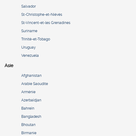
Salvador
St-Christophe-et-Niévès
St-Vincent-et-les Grenadines
Suriname
Trinité-et-Tobago
Uruguay
Venezuela
Asie
Afghanistan
Arabie Saoudite
Arménie
Azerbaïdjan
Bahreïn
Bangladesh
Bhoutan
Birmanie