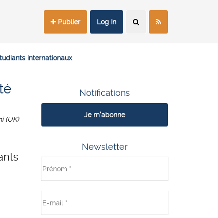
Publier
Log In
tudiants internationaux
té
Notifications
Je m'abonne
i (UK)
Newsletter
ants