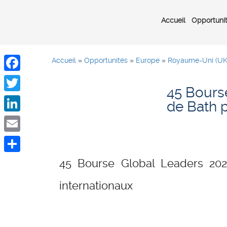
Accueil
Opportuni
Accueil
»
Opportunités
»
Europe
»
Royaume-Uni (UK
Facebook
45 Bourse
Twitter
de Bath p
LinkedIn
Email
Share
45 Bourse Global Leaders 2020
internationaux