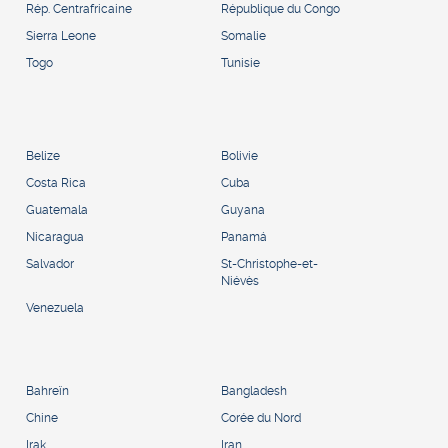
Rép. Centrafricaine
République du Congo
Sierra Leone
Somalie
Togo
Tunisie
Belize
Bolivie
Costa Rica
Cuba
Guatemala
Guyana
Nicaragua
Panamá
Salvador
St-Christophe-et-
Niévès
Venezuela
Bahreïn
Bangladesh
Chine
Corée du Nord
Irak
Iran