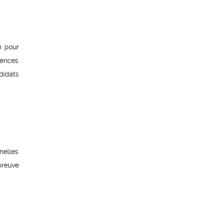
n pour
iences
didats
nelles
preuve