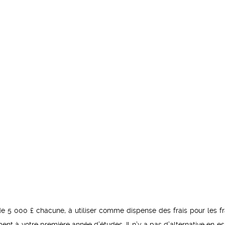
de 5 000 £ chacune, à utiliser comme dispense des frais pour les fr
ment à votre première année d’études. Il n’y a pas d’alternative en e