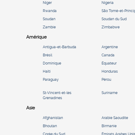
Niger
Nigeria
Rwanda
São Tomé-et-Princi
Soudan
Soudan du Sud
Zambie
Zimbabwe
Amérique
Antigua-et-Barbuda
Argentine
Brésil
Canada
Dominique
Équateur
Haïti
Honduras
Paraguay
Pérou
St-Vincent-et-les
Suriname
Grenadines
Asie
Afghanistan
Arabie Saoudite
Bhoutan
Birmanie
Corée du Sud
Émirats Arabes Uni