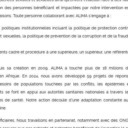
n des personnes bénéficiant et impactées par notre intervention e
faisons. Toute personne collaborant avec ALIMA s’engage à :
politiques institutionnelles incluant la politique de protection cont
t sexuelles, la politique de prévention de la corruption et de la frau
ents cadre et procédure à une supérieure, un supérieur, une référent
uis sa création en 2009, ALIMA a touché plus de 18 millions 
 en Afrique. En 2024, nous avons développé 59 projets de répon
soins de populations touchées par les conflits, les épidémies 
s se font en appui aux autorités sanitaires nationales à travers l
res de santé). Notre action découle d’une adaptation constante a
ine.
éficiaires. Nous travaillons en partenariat, notamment avec des ON