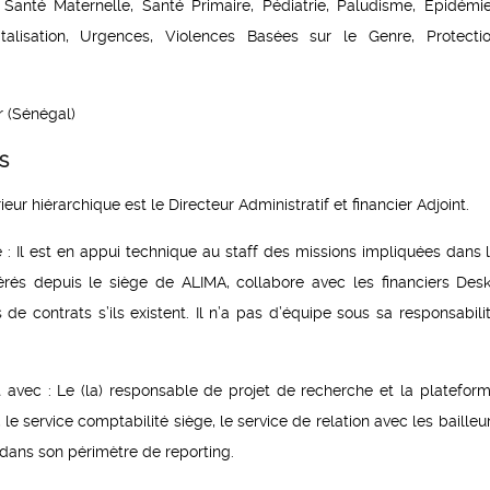
, Santé Maternelle, Santé Primaire, Pédiatrie, Paludisme, Épidémi
talisation, Urgences, Violences Basées sur le Genre, Protecti
 (Sénégal)
S
eur hiérarchique est le Directeur Administratif et financier Adjoint.
 : Il est en appui technique au staff des missions impliquées dans 
gérés depuis le siège de ALIMA, collabore avec les financiers Des
e contrats s’ils existent. Il n’a pas d’équipe sous sa responsabili
nt avec : Le (la) responsable de projet de recherche et la platefor
 le service comptabilité siège, le service de relation avec les bailleu
 dans son périmètre de reporting.