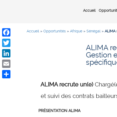
Accueil
Opportuni
Accueil
»
Opportunités
»
Afrique
»
Sénégal
»
ALIMA r
Facebook
ALIMA rec
Twitter
Gestion e
spécifiq
LinkedIn
Email
Share
ALIMA recrute un(e)
Chargé(e
et suivi des contrats bailleu
PRÉSENTATION ALIMA