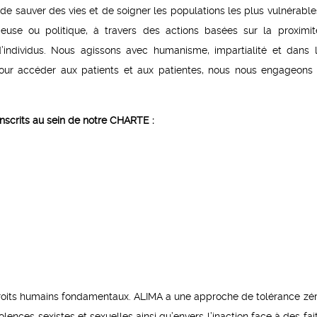
 de sauver des vies et de soigner les populations les plus vulnérable
gieuse ou politique, à travers des actions basées sur la proximit
t d’individus. Nous agissons avec humanisme, impartialité et dans 
 Pour accéder aux patients et aux patientes, nous nous engageons
scrits au sein de notre CHARTE :
roits humains fondamentaux. ALIMA a une approche de tolérance zé
ences sexistes et sexuelles ainsi qu’envers l’inaction face à des fai