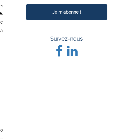
s,
é,
le
 à
Suivez-nous
ro
ts