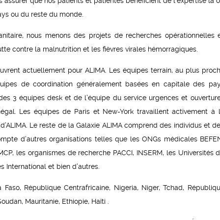
s assurer que nos patients et patientes bénéficient de l’expertise là 
pays ou du reste du monde.
anitaire, nous menons des projets de recherches opérationnelles 
e contre la malnutrition et les fièvres virales hémorragiques.
rent actuellement pour ALIMA. Les équipes terrain, au plus proc
équipes de coordination généralement basées en capitale des pa
t des 3 équipes desk et de l’équipe du service urgences et ouvertur
égal. Les équipes de Paris et New-York travaillent activement à 
n d’ALIMA. Le reste de la Galaxie ALIMA comprend des individus et d
 compte d’autres organisations telles que les ONGs médicales BEFE
, les organismes de recherche PACCI, INSERM, les Universités 
International et bien d’autres.
a Faso, République Centrafricaine, Nigeria, Niger, Tchad, Républiq
dan, Mauritanie, Ethiopie, Haïti .