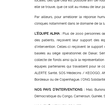
locales, dès que cela est possible afin de nou
elle se trouve, que ce soit au niveau de leur 
Par ailleurs, pour améliorer la réponse hum
cliniques notamment dans le domaine de la lutt
L’ÉQUIPE ALIMA :
Plus de 2000 personnes œuv
des patients, reçoivent leur support des 
d’intervention. Celles-ci reçoivent le suppor
basées au siège opérationnel de Dakar, Sén
collecte de fonds ainsi qu’à la représentatio
équipes partenaires qui travaillent pour le
ALERTE Santé, SOS Médecins / KEOOGO, AMCP
Bordeaux ou de Copenhague, l’ONG Solidarités 
NOS PAYS D’INTERVENTIONS :
Mali, Burkin
Démocratique du Congo, Cameroun, Guinée, Sou