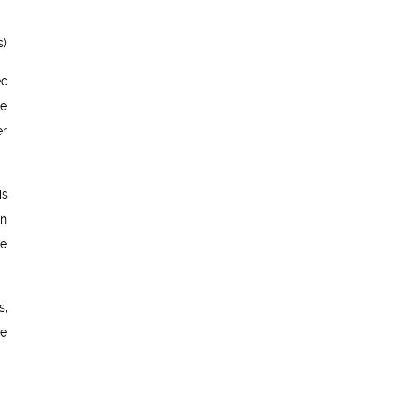
s)
ec
de
er
is
un
ge
s,
de