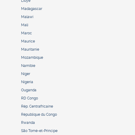
Libye
Madagascar
Malawi
Mali
Maroc
Maurice
Mauritanie
Mozambique
Namibie
Niger
Nigeria
Ouganda
RD Congo
Rép. Centrafricaine
République du Congo
Rwanda
São Tomé-et-Principe