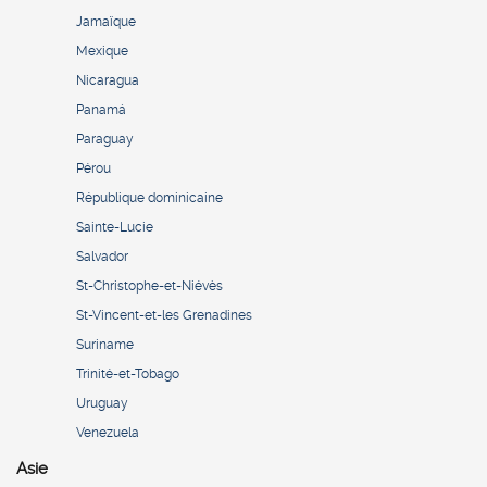
Jamaïque
Mexique
Nicaragua
Panamá
Paraguay
Pérou
République dominicaine
Sainte-Lucie
Salvador
St-Christophe-et-Niévès
St-Vincent-et-les Grenadines
Suriname
Trinité-et-Tobago
Uruguay
Venezuela
Asie