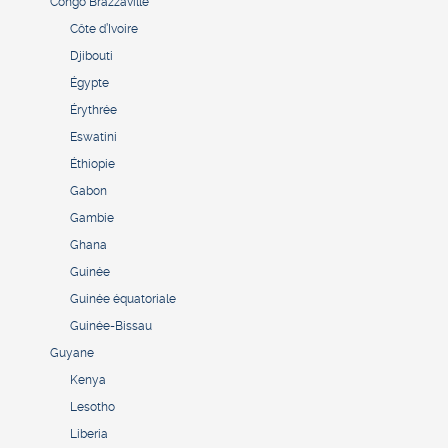
Congo Brazzaville
Côte d’Ivoire
Djibouti
Égypte
Érythrée
Eswatini
Éthiopie
Gabon
Gambie
Ghana
Guinée
Guinée équatoriale
Guinée-Bissau
Guyane
Kenya
Lesotho
Liberia