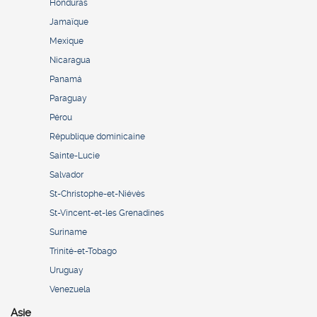
Honduras
Jamaïque
Mexique
Nicaragua
Panamá
Paraguay
Pérou
République dominicaine
Sainte-Lucie
Salvador
St-Christophe-et-Niévès
St-Vincent-et-les Grenadines
Suriname
Trinité-et-Tobago
Uruguay
Venezuela
Asie