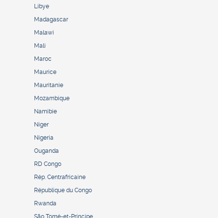
Libye
Madagascar
Malawi
Mali
Maroc
Maurice
Mauritanie
Mozambique
Namibie
Niger
Nigeria
Ouganda
RD Congo
Rép. Centrafricaine
République du Congo
Rwanda
São Tomé-et-Principe