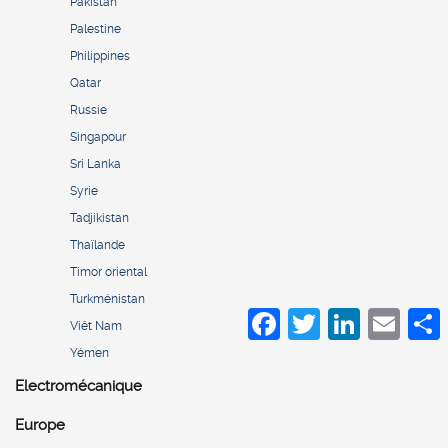
Pakistan
Palestine
Philippines
Qatar
Russie
Singapour
Sri Lanka
Syrie
Tadjikistan
Thaïlande
Timor oriental
Turkménistan
Facebook
Twitter
LinkedIn
Email
S
Viêt Nam
Yémen
Electromécanique
Europe