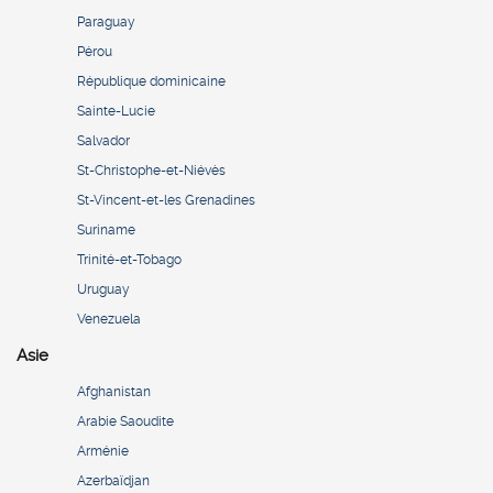
Paraguay
Pérou
République dominicaine
Sainte-Lucie
Salvador
St-Christophe-et-Niévès
St-Vincent-et-les Grenadines
Suriname
Trinité-et-Tobago
Uruguay
Venezuela
Asie
Afghanistan
Arabie Saoudite
Arménie
Azerbaïdjan