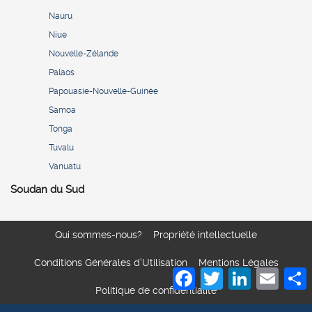
Nauru
Niue
Nouvelle-Zélande
Palaos
Papouasie-Nouvelle-Guinée
Samoa
Tonga
Tuvalu
Vanuatu
Soudan du Sud
Qui sommes-nous?
Propriété intellectuelle
Conditions Générales d’Utilisation
Mentions Légales
Facebook
Twitter
LinkedIn
Email
S
Politique de confidentialité