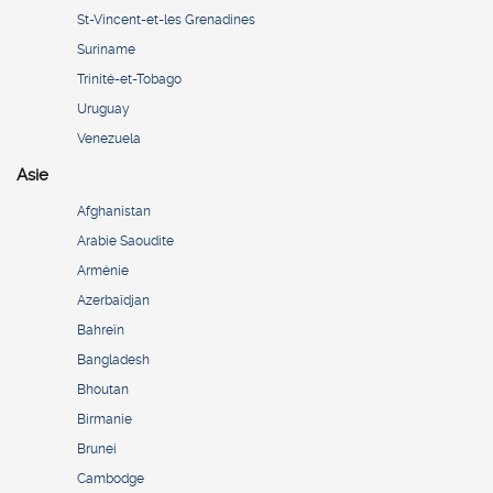
St-Vincent-et-les Grenadines
Suriname
Trinité-et-Tobago
Uruguay
Venezuela
Asie
Afghanistan
Arabie Saoudite
Arménie
Azerbaïdjan
Bahreïn
Bangladesh
Bhoutan
Birmanie
Brunei
Cambodge