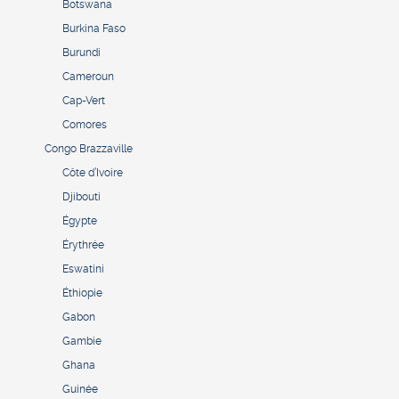
Botswana
Burkina Faso
Burundi
Cameroun
Cap-Vert
Comores
Congo Brazzaville
Côte d’Ivoire
Djibouti
Égypte
Érythrée
Eswatini
Éthiopie
Gabon
Gambie
Ghana
Guinée