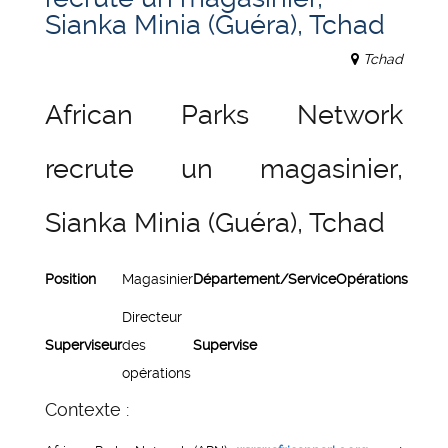
Sianka Minia (Guéra), Tchad
Tchad
African Parks Network
recrute un magasinier,
Sianka Minia (Guéra), Tchad
Position
Magasinier
Département/Service
Opérations
Directeur
Superviseur
des
Supervise
opérations
Contexte :