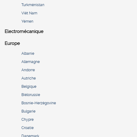
Turkménistan
Viêt Nam
Yémen
Electromécanique
Europe
Albanie
Allemagne
Andorre
Autriche
Belgique
Biélorussie
Bosnie-Herzégovine
Bulgarie
Chypre
Croatie
Danemark