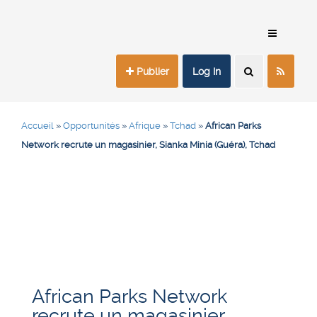
Publier
Log In
Accueil
»
Opportunités
»
Afrique
»
Tchad
»
African Parks
Network recrute un magasinier, Sianka Minia (Guéra), Tchad
African Parks Network
recrute un magasinier,