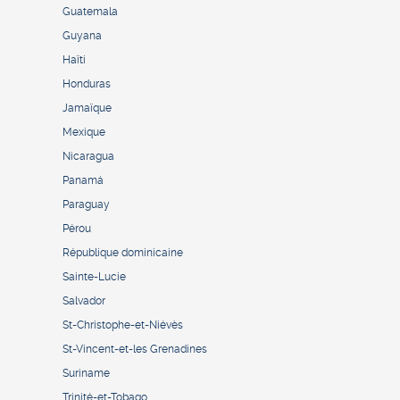
Guatemala
Guyana
Haïti
Honduras
Jamaïque
Mexique
Nicaragua
Panamá
Paraguay
Pérou
République dominicaine
Sainte-Lucie
Salvador
St-Christophe-et-Niévès
St-Vincent-et-les Grenadines
Suriname
Trinité-et-Tobago