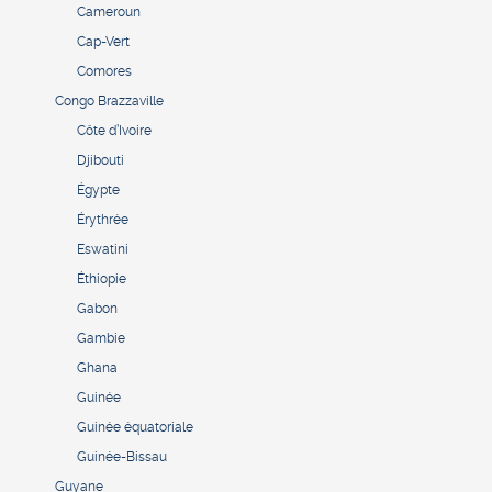
Cameroun
Cap-Vert
Comores
Congo Brazzaville
Côte d’Ivoire
Djibouti
Égypte
Érythrée
Eswatini
Éthiopie
Gabon
Gambie
Ghana
Guinée
Guinée équatoriale
Guinée-Bissau
Guyane