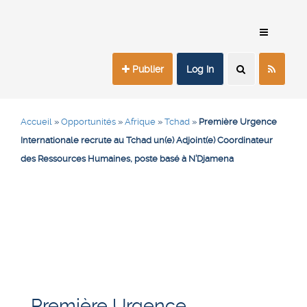
Publier
Log In
Accueil
»
Opportunités
»
Afrique
»
Tchad
»
Première Urgence
Internationale recrute au Tchad un(e) Adjoint(e) Coordinateur
des Ressources Humaines, poste basé à N’Djamena
Première Urgence