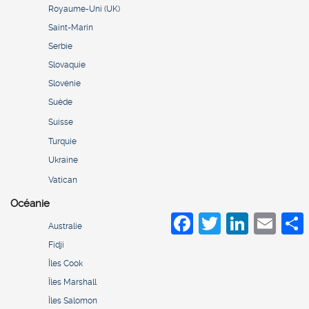
Royaume-Uni (UK)
Saint-Marin
Serbie
Slovaquie
Slovénie
Suède
Suisse
Turquie
Ukraine
Vatican
Océanie
Facebook
Twitter
LinkedIn
Email
S
Australie
Fidji
Îles Cook
Îles Marshall
Îles Salomon