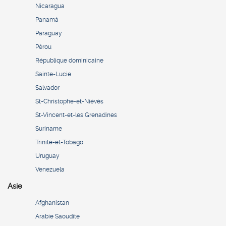
Nicaragua
Panamá
Paraguay
Pérou
République dominicaine
Sainte-Lucie
Salvador
St-Christophe-et-Niévès
St-Vincent-et-les Grenadines
Suriname
Trinité-et-Tobago
Uruguay
Venezuela
Asie
Afghanistan
Arabie Saoudite