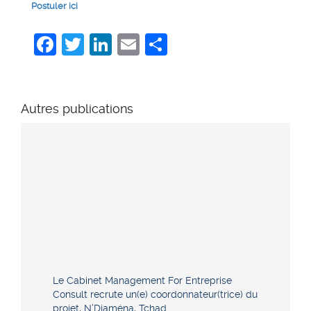
Postuler ici
Facebook
Twitter
LinkedIn
Email
Share
Autres publications
Le Cabinet Management For Entreprise
Consult recrute un(e) coordonnateur(trice) du
projet, N’Djaména, Tchad