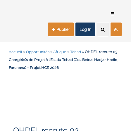
Publier
Log In
Accueil
»
Opportunités
»
Afrique
»
Tchad
»
OHDEL recrute 03
Chargé(e)s de Projet à l’Est du Tchad (Goz Beïda, Hadjar Hadid,
Farchana) – Projet HCR 2026
OHDEL recrute 03