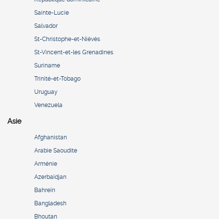
Sainte-Lucie
Salvador
St-Christophe-et-Niévès
St-Vincent-et-les Grenadines
Suriname
Trinité-et-Tobago
Uruguay
Venezuela
Asie
Afghanistan
Arabie Saoudite
Arménie
Azerbaïdjan
Bahreïn
Bangladesh
Bhoutan