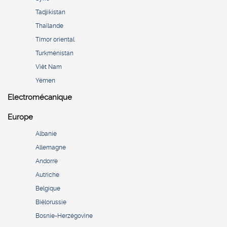
Tadjikistan
Thaïlande
Timor oriental
Turkménistan
Viêt Nam
Yémen
Electromécanique
Europe
Albanie
Allemagne
Andorre
Autriche
Belgique
Biélorussie
Bosnie-Herzégovine