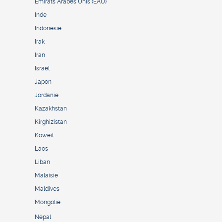
Émirats Arabes Unis (EAU)
Inde
Indonésie
Irak
Iran
Israël
Japon
Jordanie
Kazakhstan
Kirghizistan
Koweït
Laos
Liban
Malaisie
Maldives
Mongolie
Népal