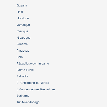
Guyana
Haïti
Honduras
Jamaïque
Mexique
Nicaragua
Panamá
Paraguay
Pérou
République dominicaine
Sainte-Lucie
Salvador
St-Christophe-et-Niévès
St-Vincent-et-les Grenadines
Suriname
Trinité-et-Tobago