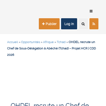
Publier
Log In
Accueil
»
Opportunités
»
Afrique
»
Tchad
»
OHDEL recrute un
Chef de Sous-Délégation à Abéché (Tchad) – Projet HCR | CDD
2026
OHDEL recrute un Chef de