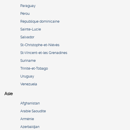
Paraguay
Pérou
République dominicaine
Sainte-Lucie
Salvador
St-Christophe-et-Niévès
St-Vincent-et-les Grenadines
Suriname
Trinité-et-Tobago
Uruguay
Venezuela
Asie
Afghanistan
Arabie Saoudite
Arménie
Azerbaïdjan