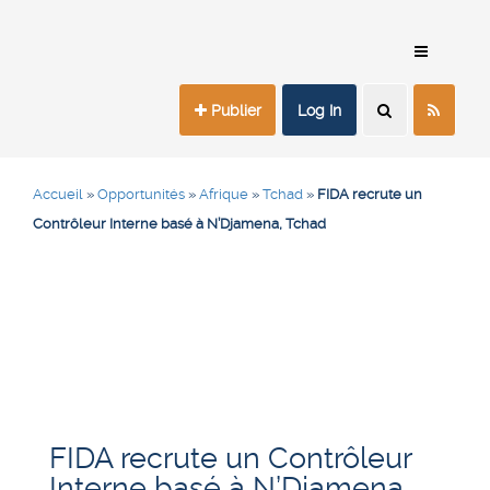
Publier
Log In
Accueil
»
Opportunités
»
Afrique
»
Tchad
»
FIDA recrute un
Contrôleur Interne basé à N’Djamena, Tchad
FIDA recrute un Contrôleur
Interne basé à N’Djamena,