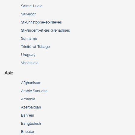
Sainte-Lucie
Salvador
St-Christophe-et-Niévès
St-Vincent-et-les Grenadines
Suriname
Trinité-et-Tobago
Uruguay
Venezuela
Asie
Afghanistan
Arabie Saoudite
Arménie
Azerbaïdjan
Bahreïn
Bangladesh
Bhoutan