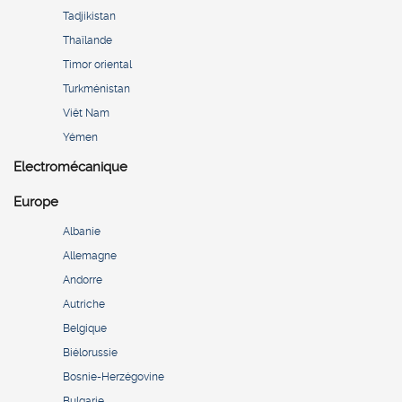
Tadjikistan
Thaïlande
Timor oriental
Turkménistan
Viêt Nam
Yémen
Electromécanique
Europe
Albanie
Allemagne
Andorre
Autriche
Belgique
Biélorussie
Bosnie-Herzégovine
Bulgarie