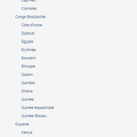
Cap-Vert
Comores
Congo Brazzaville
Côte d’Ivoire
Djibouti
Égypte
Érythrée
Eswatini
Éthiopie
Gabon
Gambie
Ghana
Guinée
Guinée équatoriale
Guinée-Bissau
Guyane
Kenya