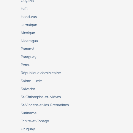
Guyana
Haïti
Honduras
Jamaïque
Mexique
Nicaragua
Panamá
Paraguay
Pérou
République dominicaine
Sainte-Lucie
Salvador
St-Christophe-et-Niévès
St-Vincent-et-les Grenadines
Suriname
Trinité-et-Tobago
Uruguay