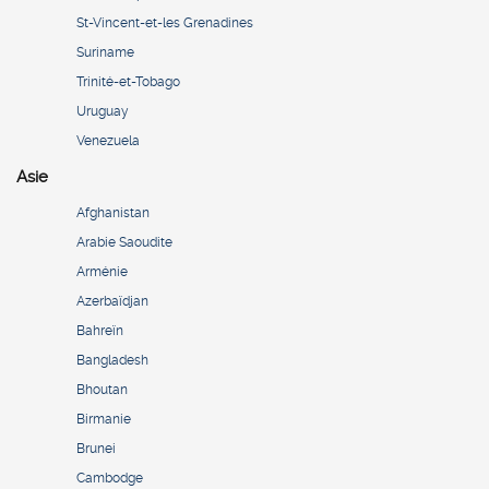
St-Vincent-et-les Grenadines
Suriname
Trinité-et-Tobago
Uruguay
Venezuela
Asie
Afghanistan
Arabie Saoudite
Arménie
Azerbaïdjan
Bahreïn
Bangladesh
Bhoutan
Birmanie
Brunei
Cambodge