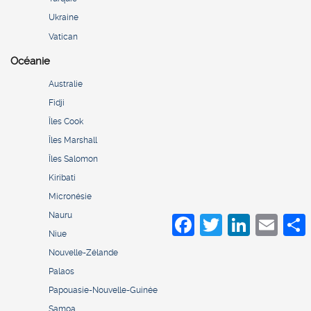
Ukraine
Vatican
Océanie
Australie
Fidji
Îles Cook
Îles Marshall
Îles Salomon
Kiribati
Micronésie
Nauru
Facebook
Twitter
LinkedIn
Email
S
Niue
Nouvelle-Zélande
Palaos
Papouasie-Nouvelle-Guinée
Samoa