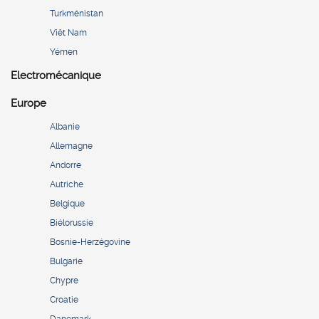
Turkménistan
Viêt Nam
Yémen
Electromécanique
Europe
Albanie
Allemagne
Andorre
Autriche
Belgique
Biélorussie
Bosnie-Herzégovine
Bulgarie
Chypre
Croatie
Danemark