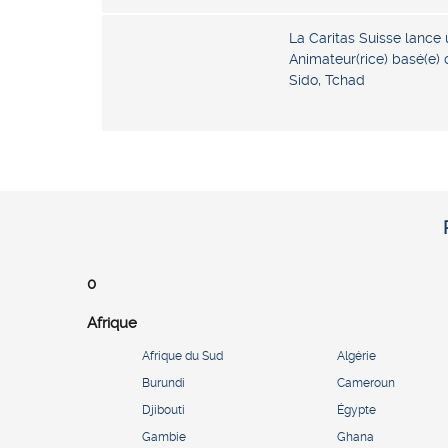
La Caritas Suisse lance 
Animateur(rice) basé(e)
Sido, Tchad
0
Afrique
Afrique du Sud
Algérie
Burundi
Cameroun
Djibouti
Égypte
Gambie
Ghana