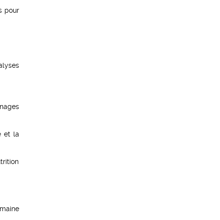
rs pour
alyses
énages
 et la
trition
omaine