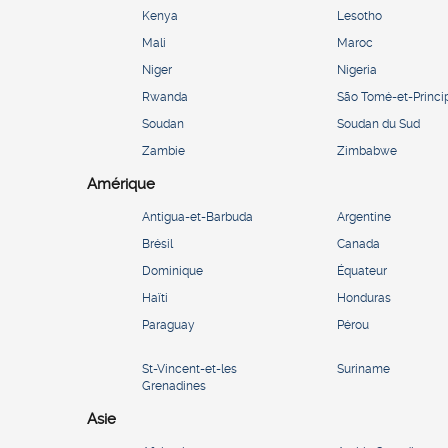
Kenya
Lesotho
Mali
Maroc
Niger
Nigeria
Rwanda
São Tomé-et-Princi
Soudan
Soudan du Sud
Zambie
Zimbabwe
Amérique
Antigua-et-Barbuda
Argentine
Brésil
Canada
Dominique
Équateur
Haïti
Honduras
Paraguay
Pérou
St-Vincent-et-les
Suriname
Grenadines
Asie