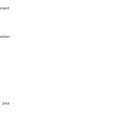
ement,
sation
n pour