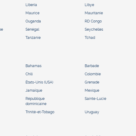
Liberia
Libye
Maurice
Mauritanie
Ouganda
RD Congo
pe
Sénégal
Seychelles
Tanzanie
Tchad
Bahamas
Barbade
Chili
Colombie
États-Unis (USA)
Grenade
Jamaïque
Mexique
République
Sainte-Lucie
dominicaine
Trinité-et-Tobago
Uruguay