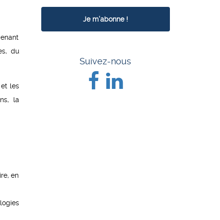
menant
es, du
Suivez-nous
et les
ns, la
ire, en
logies