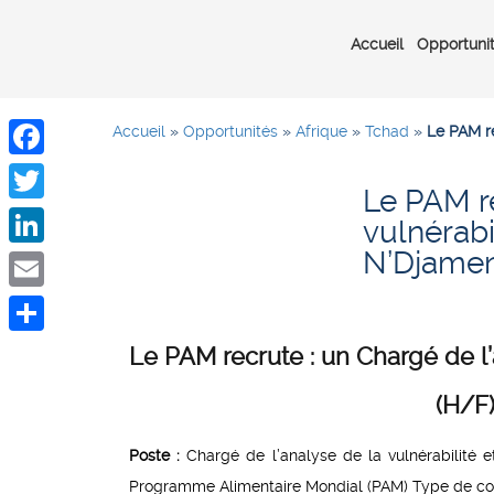
Accueil
Opportuni
Accueil
»
Opportunités
»
Afrique
»
Tchad
»
Le PAM re
Facebook
Le PAM re
Twitter
vulnérabi
N’Djamen
LinkedIn
Email
Share
Le PAM recrute : un Chargé de l’
(H/F
Poste :
Chargé de l’analyse de la vulnérabilité e
Programme Alimentaire Mondial (PAM) Type de cont