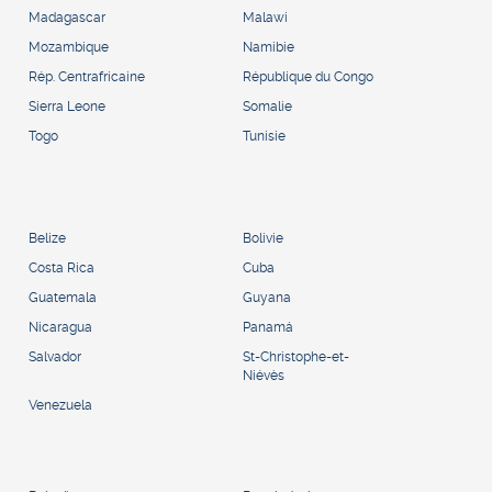
Madagascar
Malawi
Mozambique
Namibie
Rép. Centrafricaine
République du Congo
Sierra Leone
Somalie
Togo
Tunisie
Belize
Bolivie
Costa Rica
Cuba
Guatemala
Guyana
Nicaragua
Panamá
Salvador
St-Christophe-et-
Niévès
Venezuela