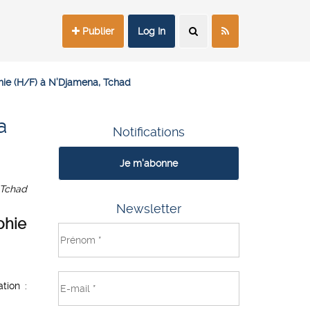
Publier
Log In
phie (H/F) à N’Djamena, Tchad
a
Notifications
Je m'abonne
Tchad
Newsletter
phie
tion :