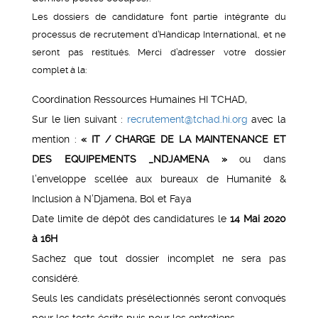
Les dossiers de candidature font partie intégrante du
processus de recrutement d’Handicap International, et ne
seront pas restitués. Merci d’adresser votre dossier
complet à la:
Coordination Ressources Humaines HI TCHAD,
Sur le lien suivant :
recrutement@tchad.hi.org
avec la
mention :
« IT / CHARGE DE LA MAINTENANCE ET
DES EQUIPEMENTS _NDJAMENA »
ou dans
l’enveloppe scellée aux bureaux de Humanité &
Inclusion à N’Djamena, Bol et Faya
Date limite de dépôt des candidatures le
14 Mai 2020
à 16H
Sachez que tout dossier incomplet ne sera pas
considéré.
Seuls les candidats présélectionnés seront convoqués
pour les tests écrits puis pour les entretiens.