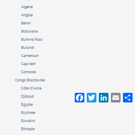
Algérie
Angola
Bénin
Botswana
Burkina Faso
Burundi
Cameroun
Cap-Vert
Comores
Congo Brazzaville
Côte d’Ivoire
Facebook
Twitter
LinkedIn
Email
S
Djibouti
Égypte
Érythrée
Eswatini
Éthiopie