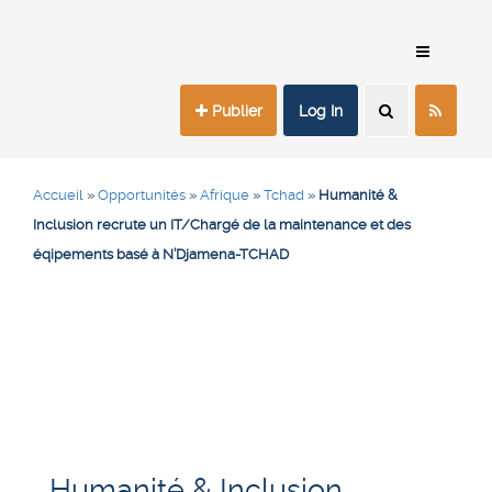
Publier
Log In
Accueil
»
Opportunités
»
Afrique
»
Tchad
»
Humanité &
Inclusion recrute un IT/Chargé de la maintenance et des
éqipements basé à N’Djamena-TCHAD
Humanité & Inclusion