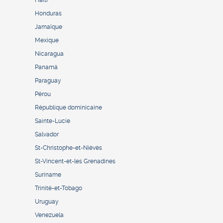
Haïti
Honduras
Jamaïque
Mexique
Nicaragua
Panamá
Paraguay
Pérou
République dominicaine
Sainte-Lucie
Salvador
St-Christophe-et-Niévès
St-Vincent-et-les Grenadines
Suriname
Trinité-et-Tobago
Uruguay
Venezuela