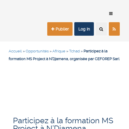
Publier
Log In
Accueil
»
Opportunités
»
Afrique
»
Tchad
»
Participez à la
formation MS Project à N’Djamena, organisée par CEFOREP Sarl
Participez à la formation MS
Project à N’Djamena,