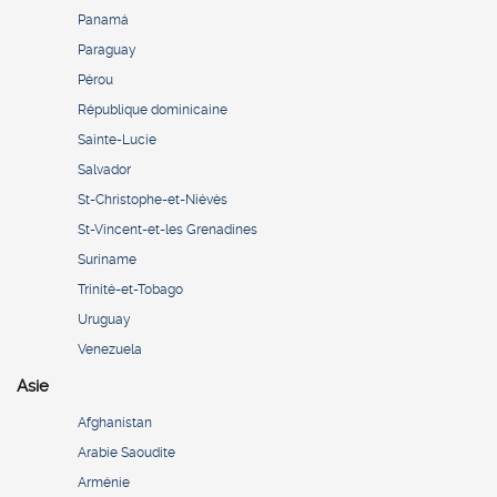
Panamá
Paraguay
Pérou
République dominicaine
Sainte-Lucie
Salvador
St-Christophe-et-Niévès
St-Vincent-et-les Grenadines
Suriname
Trinité-et-Tobago
Uruguay
Venezuela
Asie
Afghanistan
Arabie Saoudite
Arménie