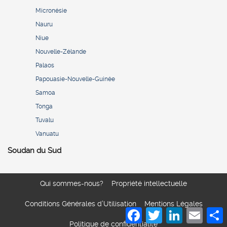
Micronésie
Nauru
Niue
Nouvelle-Zélande
Palaos
Papouasie-Nouvelle-Guinée
Samoa
Tonga
Tuvalu
Vanuatu
Soudan du Sud
Qui sommes-nous?
Propriété intellectuelle
Conditions Générales d’Utilisation
Mentions Légales
Facebook
Twitter
LinkedIn
Email
S
Politique de confidentialité