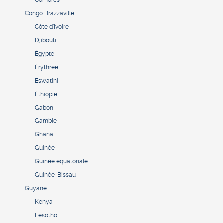
Comores
Congo Brazzaville
Côte d’Ivoire
Djibouti
Égypte
Érythrée
Eswatini
Éthiopie
Gabon
Gambie
Ghana
Guinée
Guinée équatoriale
Guinée-Bissau
Guyane
Kenya
Lesotho