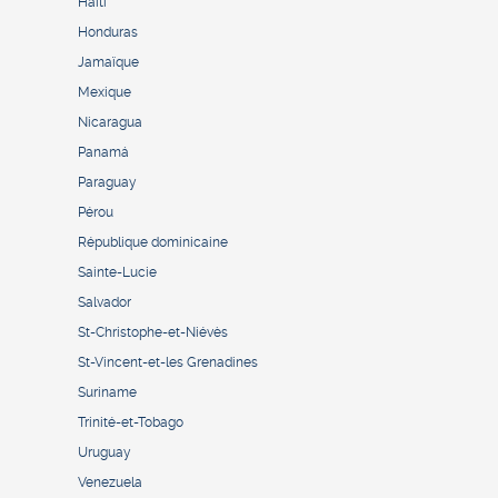
Haïti
Honduras
Jamaïque
Mexique
Nicaragua
Panamá
Paraguay
Pérou
République dominicaine
Sainte-Lucie
Salvador
St-Christophe-et-Niévès
St-Vincent-et-les Grenadines
Suriname
Trinité-et-Tobago
Uruguay
Venezuela