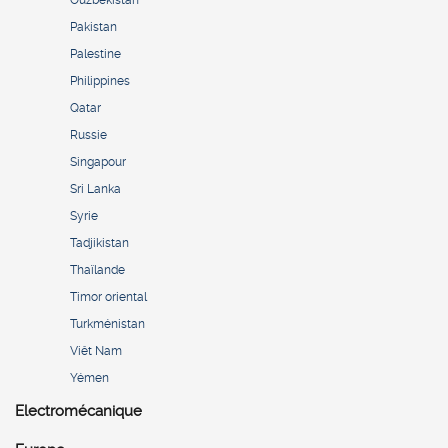
Ouzbékistan
Pakistan
Palestine
Philippines
Qatar
Russie
Singapour
Sri Lanka
Syrie
Tadjikistan
Thaïlande
Timor oriental
Turkménistan
Viêt Nam
Yémen
Electromécanique