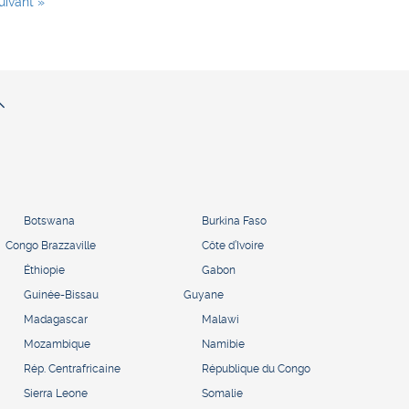
uivant »
Botswana
Burkina Faso
Congo Brazzaville
Côte d’Ivoire
Éthiopie
Gabon
Guinée-Bissau
Guyane
Madagascar
Malawi
Mozambique
Namibie
Rép. Centrafricaine
République du Congo
Sierra Leone
Somalie