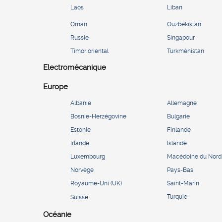
Laos
Liban
Oman
Ouzbékistan
Russie
Singapour
Timor oriental
Turkménistan
Electromécanique
Europe
Albanie
Allemagne
Bosnie-Herzégovine
Bulgarie
Estonie
Finlande
Irlande
Islande
Luxembourg
Macédoine du Nord
Norvège
Pays-Bas
Royaume-Uni (UK)
Saint-Marin
Turquie
Suisse
Océanie