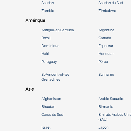
Soudan
Soudan du Sud
Zambie
Zimbabwe
Amérique
Antigua-et-Barbuda
Argentine
Brésil
Canada
Dominique
Équateur
Haïti
Honduras
Paraguay
Pérou
St-Vincent-et-les
Suriname
Grenadines
Asie
Afghanistan
Arabie Saoudite
Bhoutan
Birmanie
Corée du Sud
Émirats Arabes Uni
(EAU)
Israël
Japon