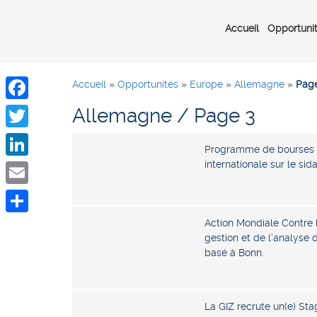
Accueil
Opportuni
Accueil
»
Opportunités
»
Europe
»
Allemagne
»
Page
Allemagne / Page 3
Facebook
Twitter
Programme de bourses 
internationale sur le sid
LinkedIn
Email
Action Mondiale Contre 
Share
gestion et de l’analys
basé à Bonn.
La GIZ recrute un(e) Stag