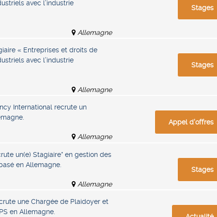
striels avec l’industrie
Stages
Allemagne
iaire « Entreprises et droits de
striels avec l’industrie
Stages
Allemagne
cy International recrute un
lemagne.
Appel d'offres
Allemagne
crute un(e) Stagiaire* en gestion des
 basé en Allemagne.
Stages
Allemagne
ecrute une Chargée de Plaidoyer et
PS en Allemagne.
Actualité