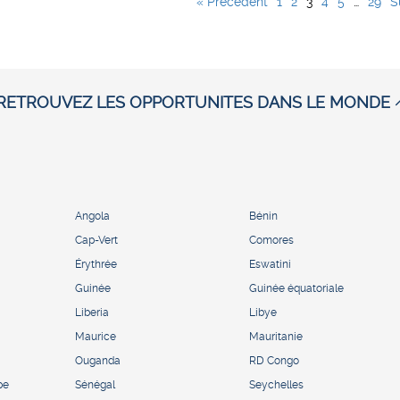
« Précédent
1
2
3
4
5
…
29
S
RETROUVEZ LES OPPORTUNITES DANS LE MONDE
Angola
Bénin
Cap-Vert
Comores
Érythrée
Eswatini
Guinée
Guinée équatoriale
Liberia
Libye
Maurice
Mauritanie
Ouganda
RD Congo
pe
Sénégal
Seychelles