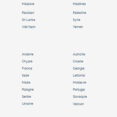
Malaisie
Maldives
Pakistan
Palestine
Sri Lanka
Syrie
Viêt Nam
Yémen
Andorre
Autriche
Chypre
Croatie
France
Géorgie
Italie
Lettonie
Malte
Moldavie
Pologne
Portugal
Serbie
Slovaquie
Ukraine
Vatican