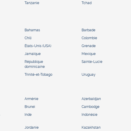
Tanzanie
Tchad
Bahamas
Barbade
Chili
Colombie
États-Unis (USA)
Grenade
Jamaïque
Mexique
République
Sainte-Lucie
dominicaine
Trinité-et-Tobago
Uruguay
Arménie
Azerbaïdjan
Brunei
Cambodge
s
Inde
Indonésie
Jordanie
Kazakhstan