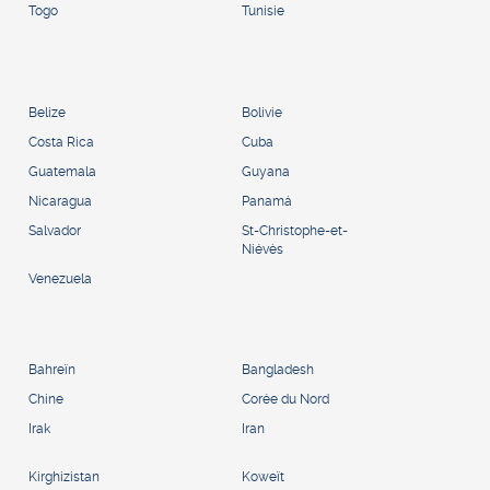
Togo
Tunisie
Belize
Bolivie
Costa Rica
Cuba
Guatemala
Guyana
Nicaragua
Panamá
Salvador
St-Christophe-et-
Niévès
Venezuela
Bahreïn
Bangladesh
Chine
Corée du Nord
Irak
Iran
Kirghizistan
Koweït