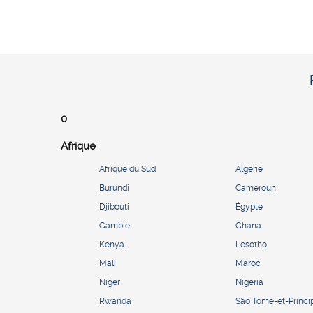
0
Afrique
Afrique du Sud
Algérie
Burundi
Cameroun
Djibouti
Égypte
Gambie
Ghana
Kenya
Lesotho
Mali
Maroc
Niger
Nigeria
Rwanda
São Tomé-et-Princi