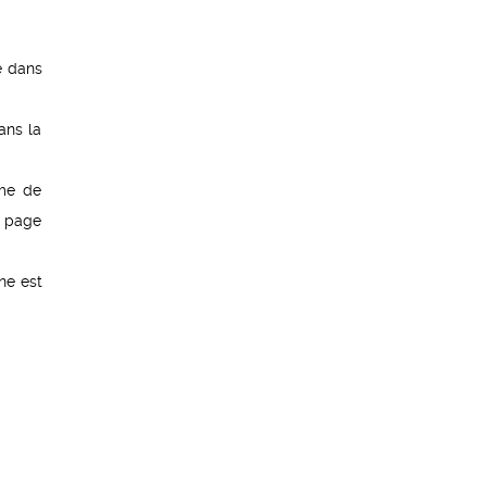
e dans
ans la
rme de
a page
gne est