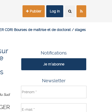
Publier
Log In
R CDR) Bourses de maîtrise et de doctorat / stages
sur
Notifications
e
Je m'abonne
és
Newsletter
du Sud
-GER