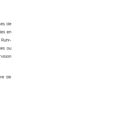
ses de
des en
 Ruhr-
des ou
vision
ure de