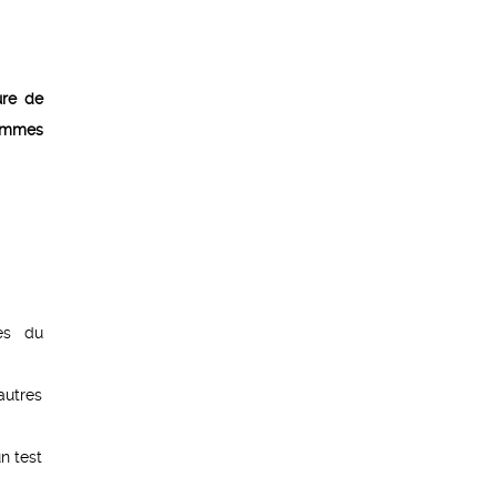
ure de
rammes
es du
autres
n test