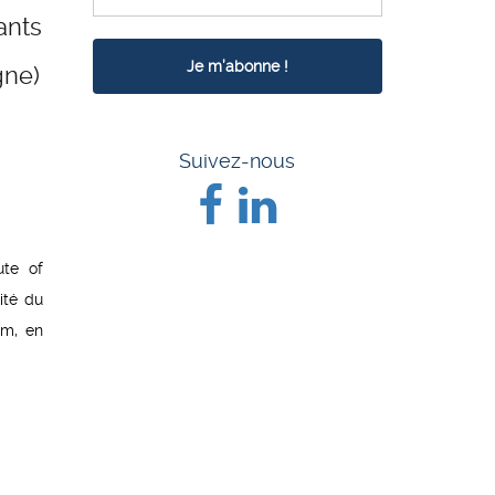
ants
gne)
Suivez-nous
ute of
ité du
um, en