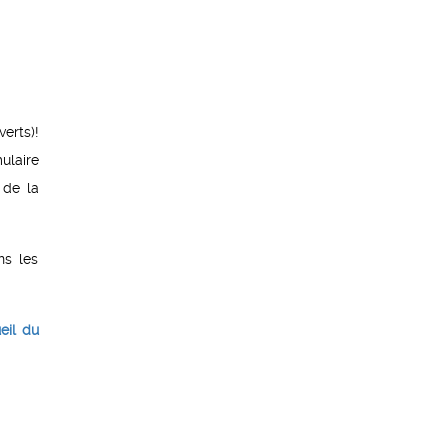
erts)!
ulaire
 de la
ns les
eil du