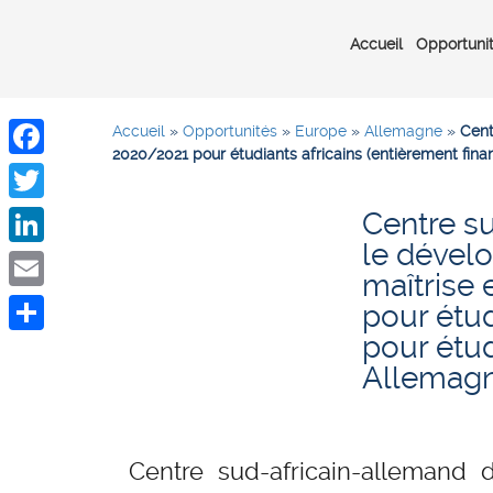
Accueil
Opportuni
Accueil
»
Opportunités
»
Europe
»
Allemagne
»
Cent
2020/2021 pour étudiants africains (entièrement fin
Facebook
Centre s
Twitter
le dével
LinkedIn
maîtrise 
Email
pour étud
pour étud
Share
Allemag
Centre sud-africain-allemand