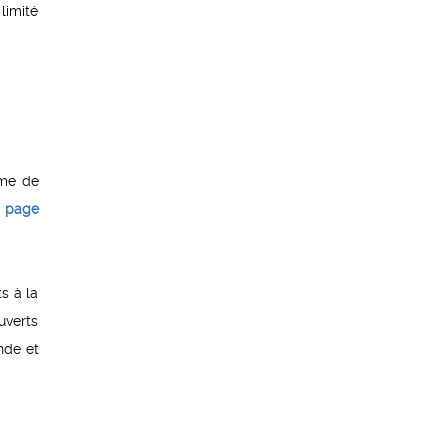
limité
rme de
a
page
s à la
uverts
nde et