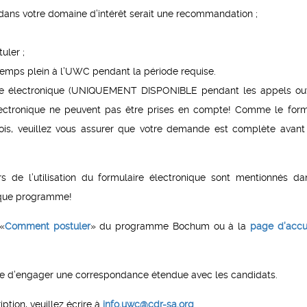
 dans votre domaine d’intérêt serait une recommandation ;
uler ;
temps plein à l’UWC pendant la période requise.
ure électronique (UNIQUEMENT DISPONIBLE pendant les appels ouv
électronique ne peuvent pas être prises en compte! Comme le form
fois, veuillez vous assurer que votre demande est complète avant
s de l’utilisation du formulaire électronique sont mentionnés da
aque programme!
 «
Comment postuler
» du programme Bochum ou à la
page d’accu
d’engager une correspondance étendue avec les candidats.
iption, veuillez écrire à
info.uwc@cdr-sa.org