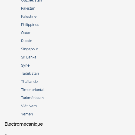
Ouzbékistan
Pakistan
Palestine
Philippines
Qatar
Russie
Singapour
Sri Lanka
Syrie
Tadjikistan
Thaïlande
Timor oriental
Turkménistan
Viêt Nam
Yémen
Electromécanique