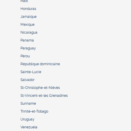
Haïti
Honduras
Jamaïque
Mexique
Nicaragua
Panamá
Paraguay
Pérou
République dominicaine
Sainte-Lucie
Salvador
St-Christophe-et-Niévès
St-Vincent-et-les Grenadines
Suriname
Trinité-et-Tobago
Uruguay
Venezuela