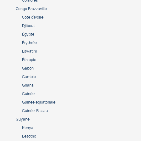
Comores
Congo Brazzaville
Côte d’Ivoire
Djibouti
Égypte
Érythrée
Eswatini
Éthiopie
Gabon
Gambie
Ghana
Guinée
Guinée équatoriale
Guinée-Bissau
Guyane
Kenya
Lesotho