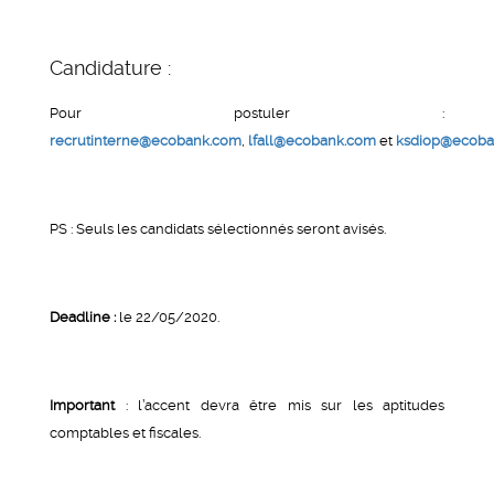
Candidature :
Pour postuler :
recrutinterne@ecobank.com
,
lfall@ecobank.com
et
ksdiop@ecoba
PS : Seuls les candidats sélectionnés seront avisés.
Deadline :
le 22/05/2020.
Important
: l’accent devra être mis sur les aptitudes
comptables et fiscales.