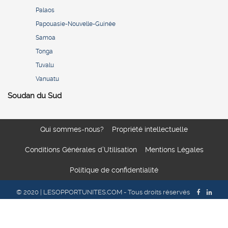
Palaos
Papouasie-Nouvelle-Guinée
Samoa
Tonga
Tuvalu
Vanuatu
Soudan du Sud
Qui sommes-nous?
Propriété intellectuelle
Conditions Générales d’Utilisation
Mentions Légales
Politique de confidentialité
© 2020 | LESOPPORTUNITES.COM - Tous droits réservés