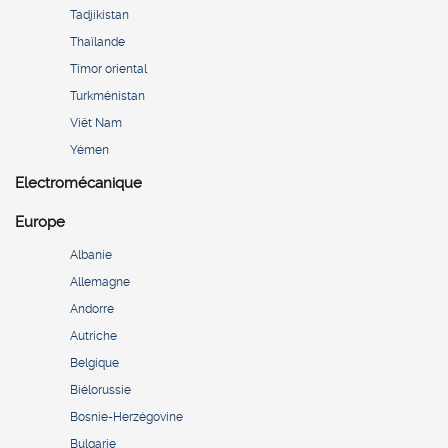
Tadjikistan
Thaïlande
Timor oriental
Turkménistan
Viêt Nam
Yémen
Electromécanique
Europe
Albanie
Allemagne
Andorre
Autriche
Belgique
Biélorussie
Bosnie-Herzégovine
Bulgarie