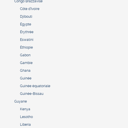
Congo Brazzaville
Côte d’Ivoire
Djibouti
Égypte
Érythrée
Eswatini
Éthiopie
Gabon
Gambie
Ghana
Guinée
Guinée équatoriale
Guinée-Bissau
Guyane
Kenya
Lesotho
Liberia