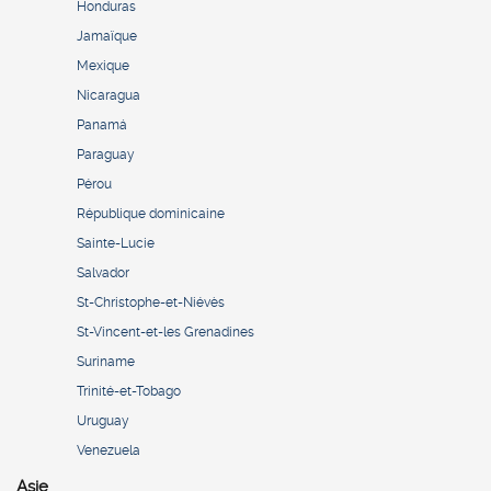
Honduras
Jamaïque
Mexique
Nicaragua
Panamá
Paraguay
Pérou
République dominicaine
Sainte-Lucie
Salvador
St-Christophe-et-Niévès
St-Vincent-et-les Grenadines
Suriname
Trinité-et-Tobago
Uruguay
Venezuela
Asie