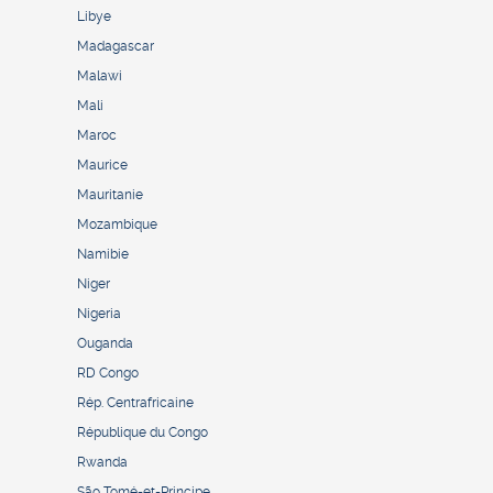
Libye
Madagascar
Malawi
Mali
Maroc
Maurice
Mauritanie
Mozambique
Namibie
Niger
Nigeria
Ouganda
RD Congo
Rép. Centrafricaine
République du Congo
Rwanda
São Tomé-et-Principe