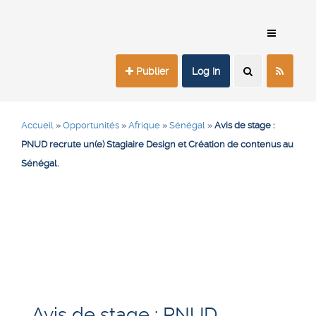
Publier
Log In
Accueil
»
Opportunités
»
Afrique
»
Sénégal
»
Avis de stage :
PNUD recrute un(e) Stagiaire Design et Création de contenus au
Sénégal.
Avis de stage : PNUD